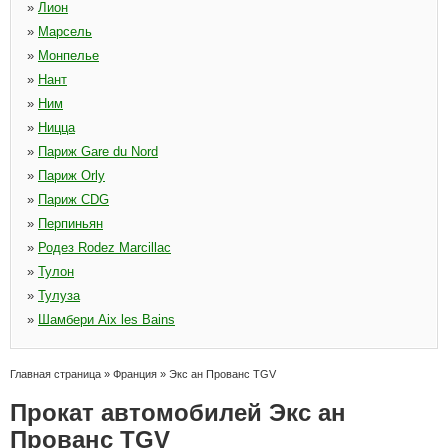
»
Лион
»
Марсель
»
Монпелье
»
Нант
»
Ним
»
Ницца
»
Париж Gare du Nord
»
Париж Orly
»
Париж CDG
»
Перпиньян
»
Родез Rodez Marcillac
»
Тулон
»
Тулуза
»
Шамбери Aix les Bains
Главная страница
»
Франция
»
Экс ан Прованс TGV
Прокат автомобилей Экс ан
Прованс TGV