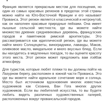
Франция является прекрасным местом для посещения, но
один из самых красивых регионов в пределах этой страны
можно найти на Юго-Восточной Франции и его называют
Прованса. Этот регион является классической и нетронутой,
как он наполнен красивые природные пейзажи. Она имеет
пышные сельской местности, где вы можете найти
множество древних средневековых деревень, французских
городов и памятников римской архитектуры. Это
рассматривается как идиллической регион, где вы можете
найти много Солнцецветы, виноградники, лаванды, Маков,
оливковое масло, миндальное и много вкусных блюд. Если
вы находитесь в медленных поездок, то вы оцените красоту
этого места. Этот регион может предложить вам лэйбак
атмосферу.
Для туристов, которые любят пляжи то вы должны пойти на
Лазурном берегу, расположен в южной части Прованса. Это
где вы можете найти идеальное сочетание моря и солнца.
Место был источником вдохновения многих известных
художников как Сезанна, Ван Гога многих других
художников. Если вы любителей искусства, то вы будете
любить видеть различных художественных галерей,
расположенных вокруг провансальской городов.