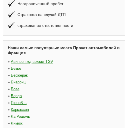
Неограниченный пробег
Страховка на случай ДТП
страхование ответственности
Наши самые популярные места Прокат автомобилей в
Франция
»
Авиньон жд вокзал TGV
»
Безье
»
Бержерак
»
Биарриц
»
Бове
»
Бордо
»
Гренобль
»
Каркассон
»
Ла Рошель
»
Лимож