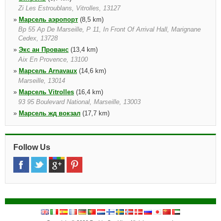
Zi Les Estroublans, Vitrolles, 13127
»
Марсель аэропорт
(8,5 km)
Bp 55 Ap De Marseille, P 11, In Front Of Arrival Hall, Marignane
Cedex, 13728
»
Экс ан Прованс
(13,4 km)
Aix En Provence, 13100
»
Марсель Arnavaux
(14,6 km)
Marseille, 13014
»
Марсель Vitrolles
(16,4 km)
93 95 Boulevard National, Marseille, 13003
»
Марсель жд вокзал
(17,7 km)
Marseille, 13001
»
Marseille Caillols
(18,6 km)
Garage Vag Dhaiti, Marseille, 13012
Follow Us