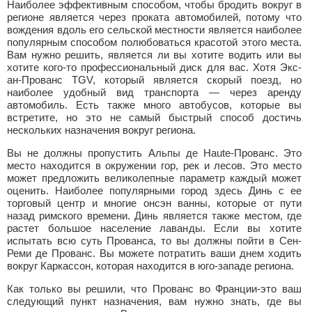
Наиболее эффективным способом, чтобы бродить вокруг в
регионе является через проката автомобилей, потому что
вождения вдоль его сельской местности является наиболее
популярным способом полюбоваться красотой этого места.
Вам нужно решить, является ли вы хотите водить или вы
хотите кого-то профессиональный диск для вас. Хотя Экс-
ан-Прованс TGV, который является скорый поезд, но
наиболее удобный вид транспорта — через аренду
автомобиль. Есть также много автобусов, которые вы
встретите, но это не самый быстрый способ достичь
нескольких назначения вокруг региона.
Вы не должны пропустить Альпы де Haute-Прованс. Это
место находится в окружении гор, рек и лесов. Это место
может предложить великолепные параметр каждый может
оценить. Наиболее популярными город здесь Динь с ее
торговый центр и многие онсэн ванны, которые от пути
назад римского времени. Динь является также местом, где
растет большое население лаванды. Если вы хотите
испытать всю суть Прованса, то вы должны пойти в Сен-
Реми де Прованс. Вы можете потратить ваши днем ходить
вокруг Каркассон, которая находится в юго-западе региона.
Как только вы решили, что Прованс во Франции-это ваш
следующий пункт назначения, вам нужно знать, где вы