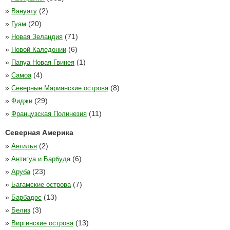
»
(2)
Вануату
»
(20)
Гуам
»
(71)
Новая Зеландия
»
(6)
Новой Каледонии
»
(1)
Папуа Новая Гвинея
»
(4)
Самоа
»
(8)
Северные Марианские острова
»
(29)
Фиджи
»
(11)
Французская Полинезия
Северная Америка
»
(2)
Ангилья
»
(6)
Антигуа и Барбуда
»
(23)
Аруба
»
(7)
Багамские острова
»
(13)
Барбадос
»
(3)
Белиз
»
(13)
Виргинские острова