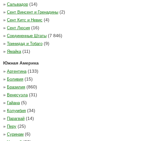
»
(14)
Сальвадор
»
(2)
Сент Винсент и Гренадины
»
(4)
Сент Китс и Невис
»
(16)
Сент Люсия
»
(7 846)
Соединенные Штаты
»
(9)
Тринидад и Тобаго
»
(11)
Ямайка
Южная Америка
»
(133)
Аргентина
»
(15)
Боливия
»
(860)
Бразилия
»
(31)
Венесуэла
»
(5)
Гайана
»
(34)
Колумбия
»
(14)
Парагвай
»
(25)
Перу
»
(6)
Суринам