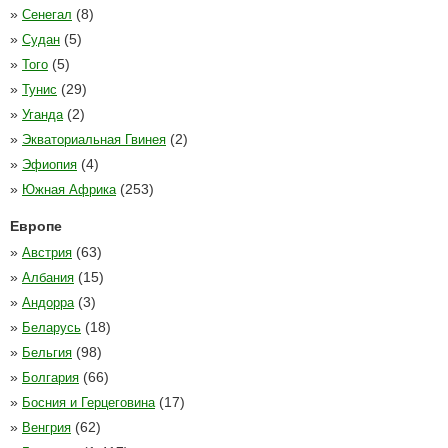
»
(8)
Сенегал
»
(5)
Судан
»
(5)
Того
»
(29)
Тунис
»
(2)
Уганда
»
(2)
Экваториальная Гвинея
»
(4)
Эфиопия
»
(253)
Южная Африка
Европе
»
(63)
Австрия
»
(15)
Албания
»
(3)
Андорра
»
(18)
Беларусь
»
(98)
Бельгия
»
(66)
Болгария
»
(17)
Босния и Герцеговина
»
(62)
Венгрия