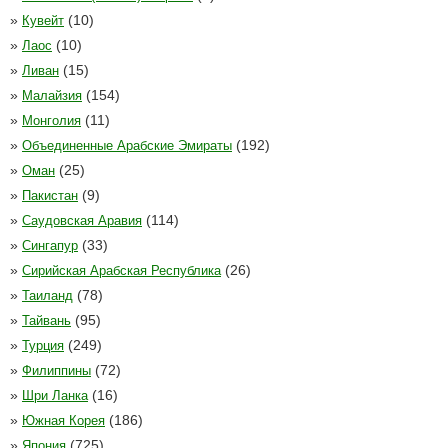
»
(10)
Кувейт
»
(10)
Лаос
»
(15)
Ливан
»
(154)
Малайзия
»
(11)
Монголия
»
(192)
Объединенные Арабские Эмираты
»
(25)
Оман
»
(9)
Пакистан
»
(114)
Саудовская Аравия
»
(33)
Сингапур
»
(26)
Сирийская Арабская Республика
»
(78)
Таиланд
»
(95)
Тайвань
»
(249)
Турция
»
(72)
Филиппины
»
(16)
Шри Ланка
»
(186)
Южная Корея
»
(725)
Япония