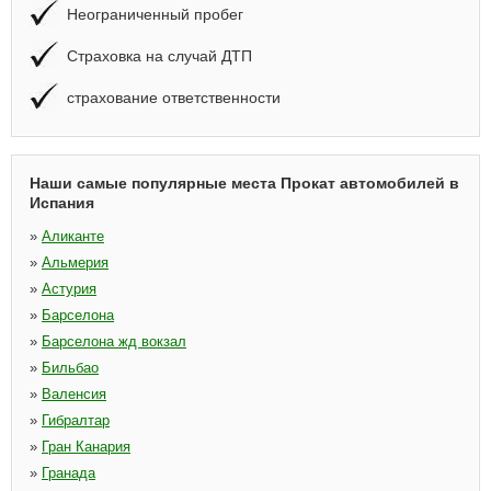
Неограниченный пробег
Страховка на случай ДТП
страхование ответственности
Наши самые популярные места Прокат автомобилей в
Испания
»
Аликанте
»
Альмерия
»
Астурия
»
Барселона
»
Барселона жд вокзал
»
Бильбао
»
Валенсия
»
Гибралтар
»
Гран Канария
»
Гранада