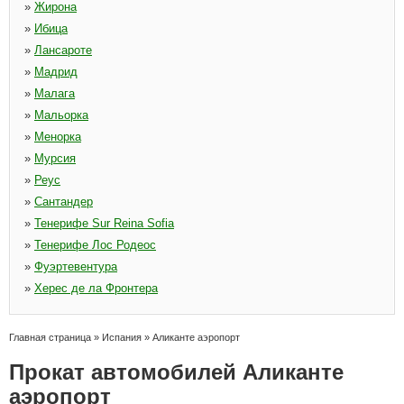
»
Жирона
»
Ибица
»
Лансароте
»
Мадрид
»
Малага
»
Мальорка
»
Менорка
»
Мурсия
»
Реус
»
Сантандер
»
Тенерифе Sur Reina Sofia
»
Тенерифе Лос Родеос
»
Фуэртевентура
»
Херес де ла Фронтера
Главная страница
»
Испания
»
Аликанте аэропорт
Прокат автомобилей Аликанте
аэропорт