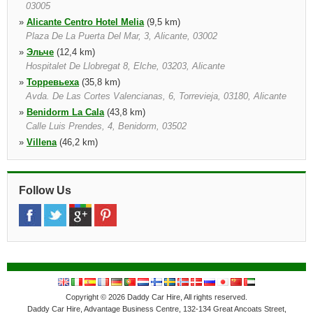
03005
»
Alicante Centro Hotel Melia
(9,5 km)
Plaza De La Puerta Del Mar, 3, Alicante, 03002
»
Эльче
(12,4 km)
Hospitalet De Llobregat 8, Elche, 03203, Alicante
»
Торревьеха
(35,8 km)
Avda. De Las Cortes Valencianas, 6, Torrevieja, 03180, Alicante
»
Benidorm La Cala
(43,8 km)
Calle Luis Prendes, 4, Benidorm, 03502
»
Villena
(46,2 km)
Avd. De Alicante, 73, Villena, 03400
»
Бенидорм центр города
(47,9 km)
Avda. Comunidad Valenciana No. 8 Local 16, Edificio Coblanca
Follow Us
15, Benidorm, 03503
Copyright © 2026 Daddy Car Hire, All rights reserved.
Daddy Car Hire, Advantage Business Centre, 132-134 Great Ancoats Street,