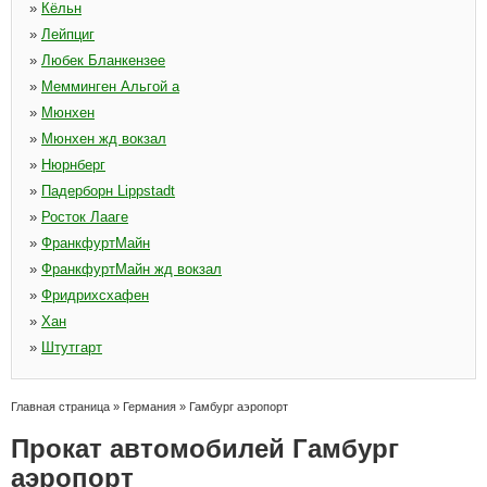
»
Кёльн
»
Лейпциг
»
Любек Бланкензее
»
Мемминген Альгой а
»
Мюнхен
»
Мюнхен жд вокзал
»
Нюрнберг
»
Падерборн Lippstadt
»
Росток Лааге
»
ФранкфуртМайн
»
ФранкфуртМайн жд вокзал
»
Фридрихсхафен
»
Хан
»
Штутгарт
Главная страница
»
Германия
»
Гамбург аэропорт
Прокат автомобилей Гамбург
аэропорт