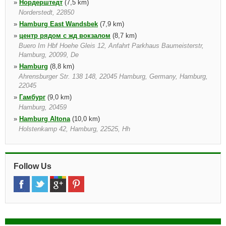
»
Нордерштедт
(7,5 km)
Norderstedt, 22850
»
Hamburg East Wandsbek
(7,9 km)
»
центр рядом с жд вокзалом
(8,7 km)
Buero Im Hbf Hoehe Gleis 12, Anfahrt Parkhaus Baumeisterstr,
Hamburg, 20099, De
»
Hamburg
(8,8 km)
Ahrensburger Str. 138 148, 22045 Hamburg, Germany, Hamburg,
22045
»
Гамбург
(9,0 km)
Hamburg, 20459
»
Hamburg Altona
(10,0 km)
Holstenkamp 42, Hamburg, 22525, Hh
»
Hamburg Cruise Center Hafencity
(10,3 km)
Only For Cruise Ship Passenger, Hamburg, 20457
»
Norderstedt Hertz
(10,6 km)
Follow Us
Muehlenweg 145, Norderstedt, 22844