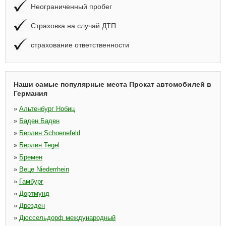
Неограниченный пробег
Страховка на случай ДТП
страхование ответственности
Наши самые популярные места Прокат автомобилей в
Германия
»
Альтенбург Нобиц
»
Баден Баден
»
Берлин Schoenefeld
»
Берлин Tegel
»
Бремен
»
Веце Niederrhein
»
Гамбург
»
Дортмунд
»
Дрезден
»
Дюссельдорф международный