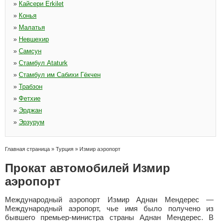
»
Кайсери Erkilet
»
Конья
»
Малатья
»
Невшехир
»
Самсун
»
Стамбул Ataturk
»
Стамбул им Сабихи Гёкчен
»
Трабзон
»
Фетхие
»
Эрджан
»
Эрзурум
Главная страница
»
Турция
»
Измир аэропорт
Прокат автомобилей Измир
аэропорт
Международный аэропорт Измир Аднан Мендерес —
Международный аэропорт, чье имя было получено из
бывшего премьер-министра страны Аднан Мендерес. В