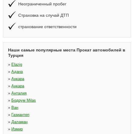
Неограниченный пробег
Страховка на случай ДТП
страхование ответственности
Наши самые популярные места Прокат автомобилей в
Турция
»
Elazig
»
Адана
»
Анкара
»
Анкара
»
Анталия
»
Бодрум Milas
»
Ван
»
Газиантеп
»
Даламан
»
Измир