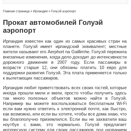
Главная страница
»
Ирландия
»
Голуэй аэропорт
Прокат автомобилей Голуэй
аэропорт
Ирландия известен как один из самых красивых стран на
планете. Голуэй имеет ирландский эквивалент; местные
жители называют его Aerphort na Gaillimhe. Голуэй пережила
внезапные изменения, когда дело доходит до интенсивности
дорожного движения в 2007 году. Если пассажиры в
возрасте старше 12, они обязаны платить 10 евро для
поддержки развития Голуэй. Эта плата применяется только
к вылетающих пассажиров.
Ирландия любит приветствовать всех своих гостей, которые
иногда прошли мили и мили, просто чтобы получить здесь
так много полезных объектов можно найти в Голуэй.
Например вы можете воспользоваться бесплатным Wi-Fi
если вам нужно ответить к электронной почте, как быстро,
как возможно, или если вы хотите, чтобы все дома знаю, что
вы благополучно приземлился. Если вы не захватили ваш
ноутбук с вами, это нормально. Голуэй предлагает
интересную систему для своих пассажиров, под названием