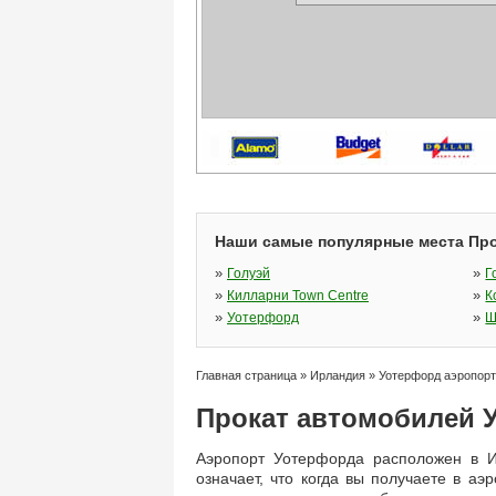
Наши самые популярные места Про
»
»
Голуэй
Г
»
»
Килларни Town Centre
К
»
»
Уотерфорд
Ш
Главная страница
»
Ирландия
»
Уотерфорд аэропорт
Прокат автомобилей 
Аэропорт Уотерфорда расположен в И
означает, что когда вы получаете в а