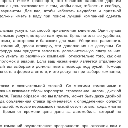
и прокат. Режим транспорта, что является наиболее дорогим
аша цель заключается в том, чтобы опыт, гибкость и свободу,
вариантом. Для вас, чтобы избежать неудобств и приятной
должны иметь в виду при поиске лучшей компанией сделать
льные услуги, как способ привлечения клиентов. Один лучше
ельные услуги, которые вам нужно. Дополнительные удобства,
темы, автокресла и багажник для лыж. Убедитесь разместить
 компаний, делая оговорку, эти дополнения не доступны. Со
форда вам придется заплатить дополнительную плату за них.
о узнать из различных компаний, относительно того, как они
поломок и аварий. Если ваш назначения является отдаленной
орый вы выбираете должны иметь помощь под рукой. Помощь
 сеть в форме агентств, и это доступно при выборе компании,
тавки с окончательной ставкой. Со многими компаниями в
а не включает сборы аэропорта, страхование, налоги, диск off
теля. Таким образом что вы платите, может быть даже двойной
гда объявленная ставка применяется к определенной области
ластей, которые переживают низкий сезон только, когда многие
я. Время от времени цены даны за автомобиль, который не
х компаний осуществляют прозрачности при оказании вам с