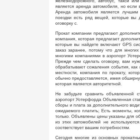
железнодорожного, автобус, такси ил
является аренда автомобиля, но если в
Аренда автомобиля является лучшим 
поездки есть ряд вещей, которые вы 
оговорку с.
Прокат компании предлагают дополните
компания, которая предлагает дополнит
которые вы найдете включают GPS сис
заказ заранее, потому что для многих
многими компаниями в аэропорт Уотер
Прежде чем сделать оговорку, вам нужн
обрабатывают сожаления события, как 
местности, компания по прокату, кот
обычно предоставляется, имея обширную
которая является авторитетной.
Не забудьте сравнить объявленной с
аэропорт Уотерфорда Объявленная ставк
сборы и плата за дополнительного води
ожидаемого платить; Есть моменты, ко
только. Объявлены цены указаны для об
из этих автомобилей не используютс
соответствует вашим потребностям.
Сегодня многие из основных прокатны