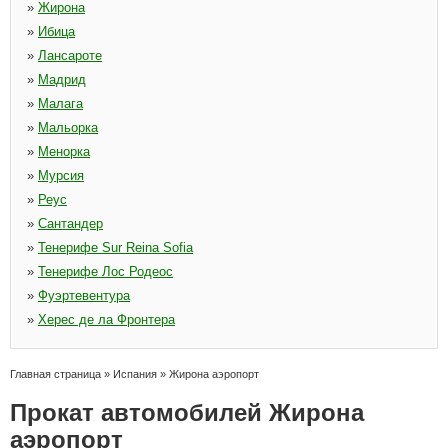
»
Жирона
»
Ибица
»
Лансароте
»
Мадрид
»
Малага
»
Мальорка
»
Менорка
»
Мурсия
»
Реус
»
Сантандер
»
Тенерифе Sur Reina Sofia
»
Тенерифе Лос Родеос
»
Фуэртевентура
»
Херес де ла Фронтера
Главная страница
»
Испания
»
Жирона аэропорт
Прокат автомобилей Жирона
аэропорт