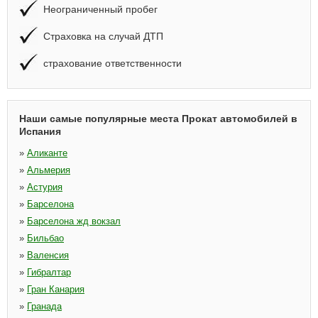
Неограниченный пробег
Страховка на случай ДТП
страхование ответственности
Наши самые популярные места Прокат автомобилей в
Испания
»
Аликанте
»
Альмерия
»
Астурия
»
Барселона
»
Барселона жд вокзал
»
Бильбао
»
Валенсия
»
Гибралтар
»
Гран Канария
»
Гранада