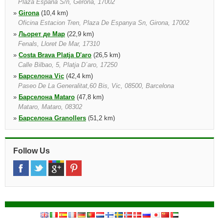
Plaza Espana S/n, Gerona, 17002
»
Girona
(10,4 km)
Oficina Estacion Tren, Plaza De Espanya Sn, Girona, 17002
»
Льорет де Мар
(22,9 km)
Fenals, Lloret De Mar, 17310
»
Costa Brava Platja D'aro
(26,5 km)
Calle Bilbao, 5, Platja D´aro, 17250
»
Барселона Vic
(42,4 km)
Paseo De La Generalitat,60 Bis, Vic, 08500, Barcelona
»
Барселона Mataro
(47,8 km)
Mataro, Mataro, 08302
»
Барселона Granollers
(51,2 km)
Estacion De Autobuses, Granollers, Granollers, 08400
»
Granollers Train Station
(51,5 km)
Estacion De Autobuses, Granollers, 08400
Follow Us