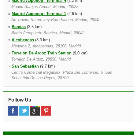
»
Madrid Аэропорт Terminal 4
(2,2 km)
Madrid Barajas Airport, Madrid, 28022
»
Madrid Аэропорт Terminal 1
(2,6 km)
No Trucks Return key Box Parking, Madrid, 28042
»
Barajas
(3,5 km)
Barrio Aeropuerto Barajas, Madrid, 28042
»
Alcobendas
(8,3 km)
Menorca 2, Alcobendas, 28100, Madrid
»
Torrejón De Ardoz Train Station
(9,0 km)
Torrejon De Ardoz, 28850, Madrid
»
San Sebastian
(9,7 km)
Centro Comercial Megapark, Plaza Del Comercio, 6, San
Sebastián De Los Reyes, 28700
»
Madrid Chamartin Railway
(9,8 km)
Estacion De Tren Chamartin, Pking C Mauricio Legendre 16,
Madrid, 28026
Follow Us
»
Torrejon de Ardoza
(10,0 km)
Calle La Solana 40, Poligono Torrejon, Torrej n De Ardoz, 28850,
Ma