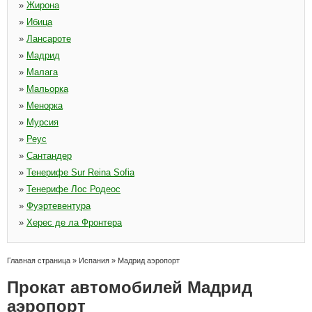
»
Жирона
»
Ибица
»
Лансароте
»
Мадрид
»
Малага
»
Мальорка
»
Менорка
»
Мурсия
»
Реус
»
Сантандер
»
Тенерифе Sur Reina Sofia
»
Тенерифе Лос Родеос
»
Фуэртевентура
»
Херес де ла Фронтера
Главная страница
»
Испания
»
Мадрид аэропорт
Прокат автомобилей Мадрид
аэропорт