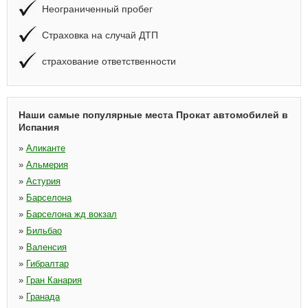
Неограниченный пробег
Страховка на случай ДТП
страхование ответственности
Наши самые популярные места Прокат автомобилей в
Испания
»
Аликанте
»
Альмерия
»
Астурия
»
Барселона
»
Барселона жд вокзал
»
Бильбао
»
Валенсия
»
Гибралтар
»
Гран Канария
»
Гранада