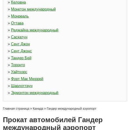
»
Келовна
»
Монктон международный
»
Монреаль
»
Оттава
»
Реджайна международный
»
Саскатун
»
Сент Джон
»
Сент Джонс
»
Тандер Бей
»
Торонто
»
Уайтхорс
»
Форт Мак Мюррей
»
Шарлоттаун
»
Эдмонтон международный
Главная страница
»
Канада
»
Гандер международный аэропорт
Прокат автомобилей Гандер
международный аэропорт