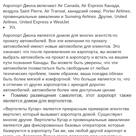
Аэропорт Джона включают Air Canada, Air Express Канада,
воздуха Saint Pierre, Air Transat, канадский север, Porter Airlines,
провинциальные авиалинии и Sunwing Airlines. Другие, United
Airlines, United Express и WestJet.
Ул.
Аэропорт Джона является домом для многих агентств по
прокату автомобилей. Все эти компании по прокату
автомобилей имеют новые автомобили для клиентов. Это
означает, что после приземления из аэропорта, вы можете
выбрать автомобиль на прокат в аэропорту и встать на вашем
пути познания Канады. Вы можете быть уверены, что эти
автомобили похвастаться быть свободным от любых
технических проблем, таким образом, ваша поездка обязан
быть более мягкой и комфортной. Что больше является то, что
в отличие от других аэропортов с арендой дорогих
автомобилей, автомобили более чем доступным ценам.
Помимо размещения самолетов, этот аэропорт также
является домом для вертолетов.
«Вертолеты Кугар» является прекрасным примером агентства
вертолет, который вызывает аэропорта домой. Существуют
многие другие. Вертолеты Кугар и провинциальные авиалинии
являются два фиксированных базовых операторов, которые
базируются в аэропорту.Так же, как любой другой аэропорт в