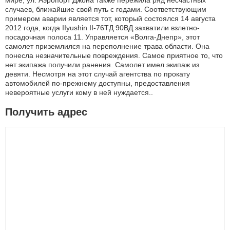
мире, ул. Аэропорт Джона также пережила ряд несчастных
случаев, ближайшие свой путь с годами. Соответствующим
примером аварии является тот, который состоялся 14 августа
2012 года, когда IIyushin II-76ТД 90ВД захватили взлетно-
посадочная полоса 11. Управляется «Волга-Днепр», этот
самолет приземлился на переполнение трава области. Она
понесла незначительные повреждения. Самое приятное то, что
нет экипажа получили ранения. Самолет имел экипаж из
девяти. Несмотря на этот случай агентства по прокату
автомобилей по-прежнему доступны, предоставления
невероятные услуги кому в ней нуждается..
Получить адрес