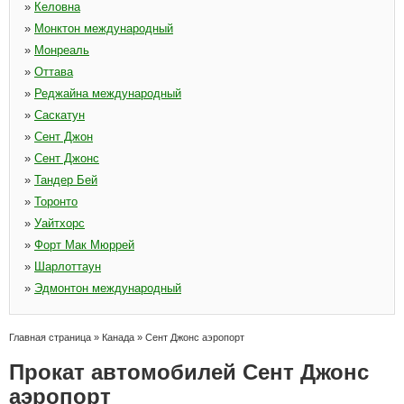
»
Келовна
»
Монктон международный
»
Монреаль
»
Оттава
»
Реджайна международный
»
Саскатун
»
Сент Джон
»
Сент Джонс
»
Тандер Бей
»
Торонто
»
Уайтхорс
»
Форт Мак Мюррей
»
Шарлоттаун
»
Эдмонтон международный
Главная страница
»
Канада
»
Сент Джонс аэропорт
Прокат автомобилей Сент Джонс
аэропорт