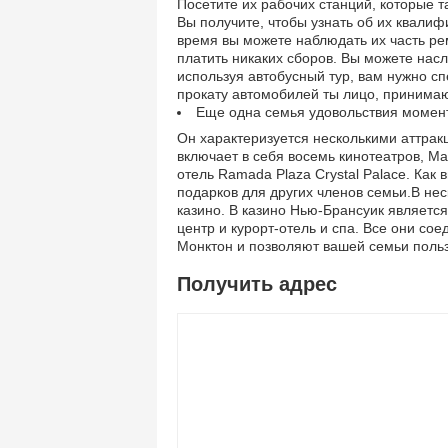
Посетите их рабочих станций, которые т
Вы получите, чтобы узнать об их квалиф
время вы можете наблюдать их часть рем
платить никаких сборов. Вы можете насл
используя автобусный тур, вам нужно сп
прокату автомобилей ты лицо, приним
Еще одна семья удовольствия момент
Он характеризуется несколькими аттракц
включает в себя восемь кинотеатров, Ма
отель Ramada Plaza Crystal Palace. Как 
подарков для других членов семьи.В не
казино. В казино Нью-Брансуик является
центр и курорт-отель и спа. Все они со
Монктон и позволяют вашей семьи польз
Получить адрес