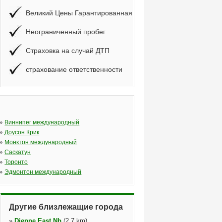
Великий Цены Гарантированная
Неограниченный пробег
Страховка на случай ДТП
страхование ответственности
»
Виннипег международный
»
Доусон Крик
»
Монктон международный
»
Саскатун
»
Торонто
»
Эдмонтон международный
Другие близлежащие города
»
Dieppe East Nb
(2,7 km)