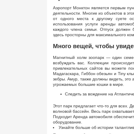
Аэропорт Монктон является первым пунк
деятельности. Многие из объектов в эт
от одного места к другому суете о
использования услуги аренды автомо
каждого члена семьи. Отпуск должен 
здесь просторны для максимального ко
Много вещей, чтобы увиде
Магнитный холм зоопарк — один семей
возбуждать вас. Коллекции происходи
привлекательных сайтов вы можете п
Мадагаскара, Гиббон обезьян и Tiny клы
зебры. Амур, также должны видеть, это
угрожаемых большие кошки в мире.
Следить за вождение на Атлантич
Этот парк предлагает что-то для всех. Д
волновой бассейн. Весь парк охватывает
Подходит Аренда автомобиля обеспечит 
оборудование.
Узнайте больше об истории талантли