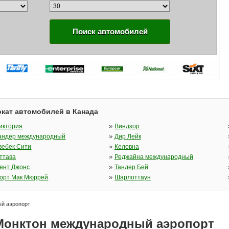
Поиск автомобилей
кат автомобилей в Канада
»
иктория
Виндзор
»
андер международный
Дир Лейк
»
вебек Сити
Келовна
»
ттава
Реджайна международный
»
ент Джонс
Тандер Бей
»
орт Мак Мюррей
Шарлоттаун
й аэропорт
Монктон международный аэропорт