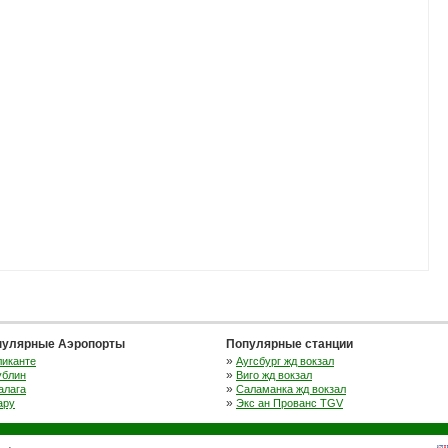
пулярные Аэропорты
Популярные станции
»
ликанте
Аугсбург жд вокзал
»
ублин
Виго жд вокзал
»
алага
Саламанка жд вокзал
»
ару
Экс ан Прованс TGV