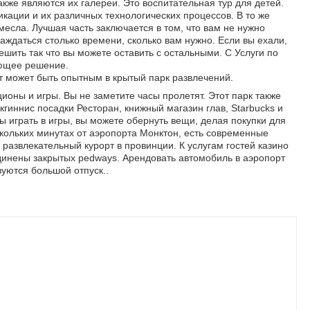
акже являются их галереи. Это воспитательная тур для детей.
икации и их различных технологических процессов. В то же
есла. Лучшая часть заключается в том, что вам не нужно
аждаться столько времени, сколько вам нужно. Если вы ехали,
ешить так что вы можете оставить с остальными. С Услуги по
ающее решение.
 может быть опытным в крытый парк развлечений.
ионы и игры. Вы не заметите часы пролетят. Этот парк также
кгиннис посадки Ресторан, книжный магазин глав, Starbucks и
вы играть в игры, вы можете обернуть вещи, делая покупки для
скольких минутах от аэропорта Монктон, есть современные
 развлекательный курорт в провинции. К услугам гостей казино
единены закрытых pedways. Арендовать автомобиль в аэропорт
уются большой отпуск..