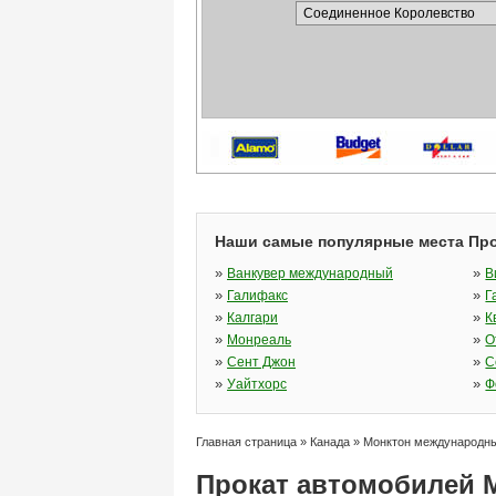
Наши самые популярные места Про
»
»
Ванкувер международный
В
»
»
Галифакс
Г
»
»
Калгари
К
»
»
Монреаль
О
»
»
Сент Джон
С
»
»
Уайтхорс
Ф
Главная страница
»
Канада
»
Монктон международны
Прокат автомобилей 