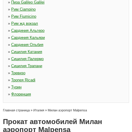
»
Пиза Galileo Galilei
»
Рим Ciampino
»
Рим Fiumicino
»
Рим жд вокзал
»
Сардиния Альгеро
»
Сардиния Кальяри
»
Сардиния Ольбия
»
Сицилия Катания
»
Сицилия Палермо
»
Сицилия Трапани
»
Тревизо
»
Тропея Ricadi
»
Турин
»
Флоренция
Главная страница
»
Италия
»
Милан аэропорт Malpensa
Прокат автомобилей Милан
аэропорт Malpensa