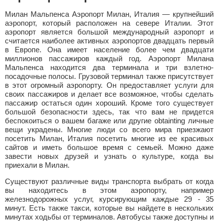
Милан Мальпенса Аэропорт Милан, Италия — крупнейший
аэропорт, который расположен на севере Италии. Этот
аэропорт является большой международный аэропорт и
считается наиболее активных аэропортов двадцать первый
в Европе. Она имеет население более чем двадцати
миллионов пассажиров каждый год. Аэропорт Милана
Мальпенса находится два терминала и три взлетно-
посадочные полосы. Грузовой терминал также присутствует
в этот огромный аэропорту. Он предоставляет услуги для
своих пассажиров и делает все возможное, чтобы сделать
пассажир остаться один хороший. Кроме того существует
большой безопасности здесь, так что вам не придется
беспокоиться о вашем багаже или другие obtainting личные
вещи украдены. Многие люди со всего мира приезжают
посетить Милан, Италия посетить многие из ее красивых
сайтов и иметь большое время с семьей. Можно даже
завести новых друзей и узнать о культуре, когда вы
приехали в Милан.
Существуют различные виды транспорта выбрать от когда
вы находитесь в этом аэропорту, например
железнодорожных услуг, курсирующим каждые 29 - 35
минут. Есть также такси, которые вы найдете в нескольких
минутах ходьбы от терминалов. Автобусы также доступны и