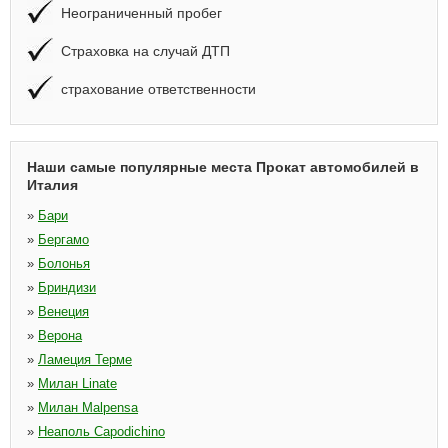
Неограниченный пробег
Страховка на случай ДТП
страхование ответственности
Наши самые популярные места Прокат автомобилей в
Италия
»
Бари
»
Бергамо
»
Болонья
»
Бриндизи
»
Венеция
»
Верона
»
Ламеция Терме
»
Милан Linate
»
Милан Malpensa
»
Неаполь Capodichino