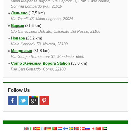
Milan Malpensa Airport, Via Caproni, 3, Fraz. Case Nuove,
Somma Lombardo (va), 21019
»
Леньяно
(17,5 km)
Via Toselli 46, Milan Legnano, 20025
»
Варезе
(21,6 km)
C/o Carrozzeria Bolcato, Calcinate Del Pesce, 21100
»
Новара
(23,2 km)
Viale Kennedy 53, Novara, 28100
»
Мендризио
(31,8 km)
Via Giorgio Bernasconi 31, Mendrisio, 6850
»
Como Железная Дорога Station
(33,8 km)
P.le San Gottardo, Como, 22100
»
Комо
(34,0 km)
By " La Carburatecnica ", Como, 22100, Lombardia
»
Meda
(34,6 km)
Follow Us
Via S Caterina Da Siena 2/a, Meda, 20821