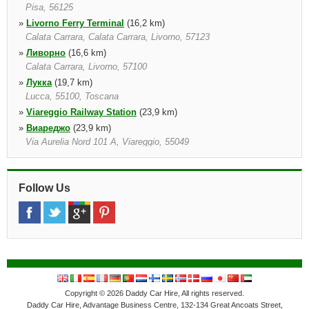
Pisa, 56125
»
Livorno Ferry Terminal
(16,2 km)
Calata Carrara, Calata Carrara, Livorno, 57123
»
Ливорно
(16,6 km)
Calata Carrara, Livorno, 57100
»
Лукка
(19,7 km)
Lucca, 55100, Toscana
»
Viareggio Railway Station
(23,9 km)
»
Виареджо
(23,9 km)
Via Aurelia Nord 101 A, Viareggio, 55049
»
Lido Di Camaiore
(27,9 km)
Viale S. Bernardini 335 337, Viale S. Bernardini 335/337, Lido Di
Camaiore, 55041
Follow Us
Copyright © 2026 Daddy Car Hire, All rights reserved.
Daddy Car Hire, Advantage Business Centre, 132-134 Great Ancoats Street,