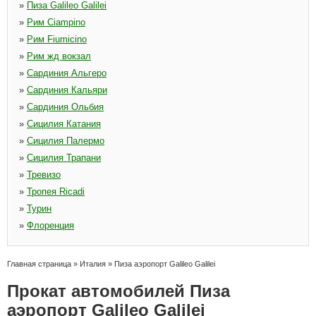
»
Пиза Galileo Galilei
»
Рим Ciampino
»
Рим Fiumicino
»
Рим жд вокзал
»
Сардиния Альгеро
»
Сардиния Кальяри
»
Сардиния Ольбия
»
Сицилия Катания
»
Сицилия Палермо
»
Сицилия Трапани
»
Тревизо
»
Тропея Ricadi
»
Турин
»
Флоренция
Главная страница
»
Италия
»
Пиза аэропорт Galileo Galilei
Прокат автомобилей Пиза
аэропорт Galileo Galilei