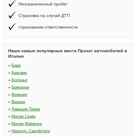
Неограниченный пробег
Страховка на случай ДТП
страхование ответственности
Наши самые популярные места Прокат автомобилей в
Италия
»
Бари
»
Бергамо
»
Болонья
»
Бриндизи
»
Венеция
»
Верона
»
Ламеция Терме
»
Милан Linate
»
Милан Malpensa
»
Неаполь Capodichino