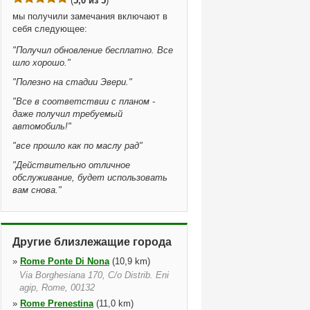
(
5,0 из 5
)
мы получили замечания включают в
себя следующее:
"
Получил обновление бесплатно. Все
шло хорошо.
"
"
Полезно на стадии Эвери.
"
"
Все в соответствии с планом -
даже получил требуемый
автомобиль!
"
"
все прошло как по маслу рад
"
"
Действительно отличное
обслуживание, будет использовать
вам снова.
"
Другие близлежащие города
»
Rome Ponte Di Nona
(10,9 km)
Via Borghesiana 170, C/o Distrib. Eni
agip, Rome, 00132
»
Rome Prenestina
(11,0 km)