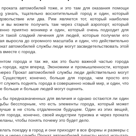
с проката автомобилей тоже, и это там для оказания помощи
ng узнать, тщательно восхитительный город и один, который
довольствие или два. Рим является тот, который наиболее
и и вы можете получить там через старый аэропорт, который
енно приятно моникер и один, который очень подходит для
тся такой сладкий лечения для людей, которые получили его
рая выросла до огромного масштаба и один, что действительно
окат автомобилей службы люди могут засвидетельствовать этой
 вместе с города.
нтом города и так же, как это было важной частью города
ь города, идти вперед. Экономики и промышленности, которая
 через Прокат автомобилей службы люди действительно могут
. Существует, конечно, больше для города, чем просто его
т служить поднять города в совершенно новый мир, и один, что
се больше и больше людей могут оценить.
ь бы предназначенных для величия и однако остаются ли один
дьбы бесспорным, что есть элементы города, который может
лучше в не столь отдаленном будущем. Один из этих вещей,
ля города, конечно, своей индустрии туризма и через проката
еланы, чтобы понять почему это будет дело.
елать поездку в город и они приходят в все формы и размеры с
а и через службу Прокат автомобилей туристы могут испытать