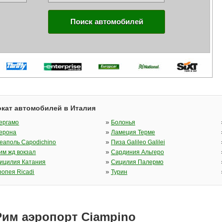
Поиск автомобилей
кат автомобилей в Италия
»
ергамо
Болонья
»
ерона
Ламеция Терме
»
еаполь Capodichino
Пиза Galileo Galilei
»
им жд вокзал
Сардиния Альгеро
»
ицилия Катания
Сицилия Палермо
»
ропея Ricadi
Турин
Рим аэропорт Ciampino