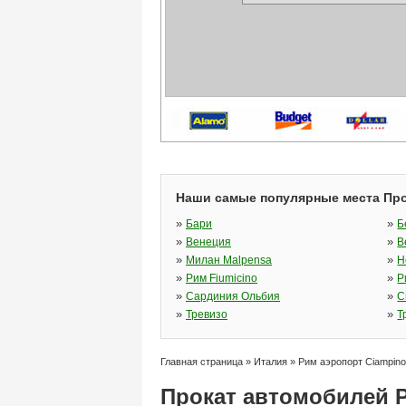
Наши самые популярные места Про
»
»
Бари
Б
»
»
Венеция
В
»
»
Милан Malpensa
Н
»
»
Рим Fiumicino
Р
»
»
Сардиния Ольбия
С
»
»
Тревизо
Т
Главная страница
»
Италия
»
Рим аэропорт Ciampino
Прокат автомобилей 