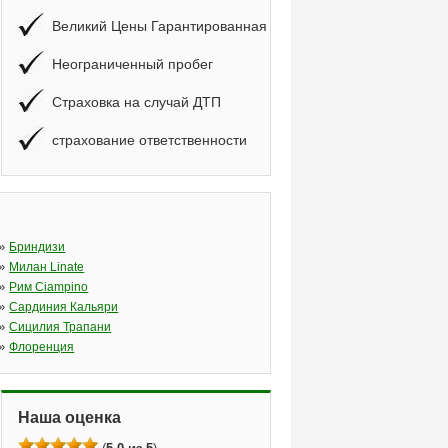
Великий Цены Гарантированная
Неограниченный пробег
Страховка на случай ДТП
страхование ответственности
»
Бриндизи
»
Милан Linate
»
Рим Ciampino
»
Сардиния Кальяри
»
Сицилия Трапани
»
Флоренция
Наша оценка