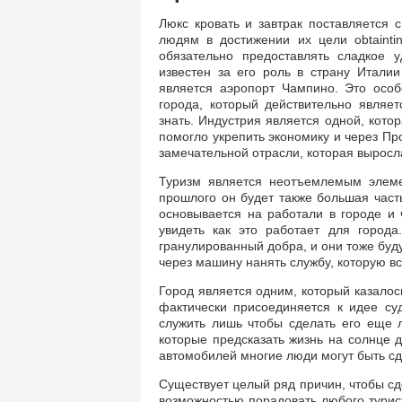
Люкс кровать и завтрак поставляется 
людям в достижении их цели obtainti
обязательно предоставлять сладкое у
известен за его роль в страну Итали
является аэропорт Чампино. Это особ
города, который действительно являе
знать. Индустрия является одной, кото
помогло укрепить экономику и через Пр
замечательной отрасли, которая выросла
Туризм является неотъемлемым элеме
прошлого он будет также большая част
основывается на работали в городе и
увидеть как это работает для города
гранулированный добра, и они тоже буду
через машину нанять службу, которую в
Город является одним, который казалос
фактически присоединяется к идее су
служить лишь чтобы сделать его еще 
которые предсказать жизнь на солнце д
автомобилей многие люди могут быть сд
Существует целый ряд причин, чтобы сд
возможностью порадовать любого турист