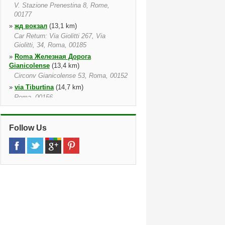
V. Stazione Prenestina 8, Rome,
00177
»
жд вокзал
(13,1 km)
Car Return: Via Giolitti 267, Via
Giolitti, 34, Roma, 00185
»
Roma Железная Дорога
Gianicolense
(13,4 km)
Circonv Gianicolense 53, Roma, 00152
»
via Tiburtina
(14,7 km)
Roma, 00156
»
via Aurelia
(17,3 km)
Via Baldo Degli Ubaldi 116, Rome,
Follow Us
00167
»
Flaminia
(19,4 km)
Via Francesco Saverio Nitti 1, Rome,
00191
»
Velletri Rm
(19,6 km)
Via Ariana 169, Velletri, 00049