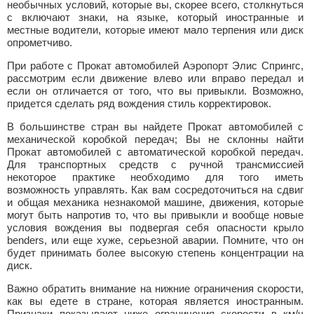
необычных условий, которые вы, скорее всего, столкнуться
с включают знаки, на языке, который иностранные и
местные водители, которые имеют мало терпения или диск
опрометчиво.
При работе с Прокат автомобилей Аэропорт Элис Спрингс,
рассмотрим если движение влево или вправо передал и
если он отличается от того, что вы привыкли. Возможно,
придется сделать ряд вождения стиль корректировок.
В большинстве стран вы найдете Прокат автомобилей с
механической коробкой передач; Вы не склонны найти
Прокат автомобилей с автоматической коробкой передач.
Для транспортных средств с ручной трансмиссией
некоторое практике необходимо для того иметь
возможность управлять. Как вам сосредоточиться на сдвиг
и общая механика незнакомой машине, движения, которые
могут быть напротив то, что вы привыкли и вообще новые
условия вождения вы подвергая себя опасности крыло
benders, или еще хуже, серьезной аварии. Помните, что он
будет принимать более высокую степень концентрации на
диск.
Важно обратить внимание на нижние ограничения скорости,
как вы едете в стране, которая является иностранным.
Признаки показывают ниже ограничения скорости в км/ч