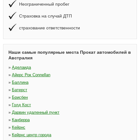
Неограниченный пробег
Страховка на случай ДТП
страхование ответственности
Наши самые популярные места Прокат автомобилей в
Австралия
»
Аделаида
»
Айерс Рок Connellan
»
Баллина
»
Батерст
»
Брисбен
»
Голд Кост
»
Дарвин удаленный пункт
»
Канберра
»
Кейрнс
»
Кейрнс центр города