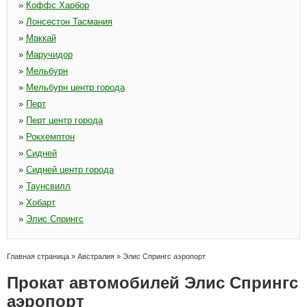
»
Коффс Харбор
»
Лонсестон Тасмания
»
Маккай
»
Маручидор
»
Мельбурн
»
Мельбурн центр города
»
Перт
»
Перт центр города
»
Рокхемптон
»
Сидней
»
Сидней центр города
»
Таунсвилл
»
Хобарт
»
Элис Спрингс
Главная страница
»
Австралия
»
Элис Спрингс аэропорт
Прокат автомобилей Элис Спрингс
аэропорт