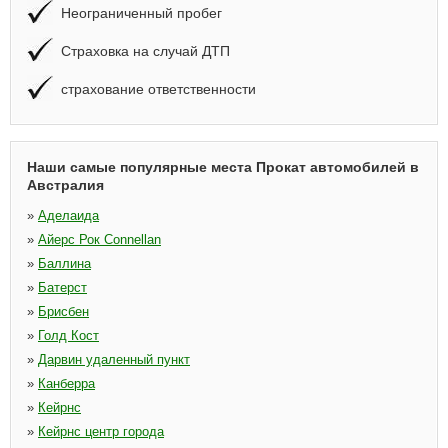
Неограниченный пробег
Страховка на случай ДТП
страхование ответственности
Наши самые популярные места Прокат автомобилей в
Австралия
»
Аделаида
»
Айерс Рок Connellan
»
Баллина
»
Батерст
»
Брисбен
»
Голд Кост
»
Дарвин удаленный пункт
»
Канберра
»
Кейрнс
»
Кейрнс центр города