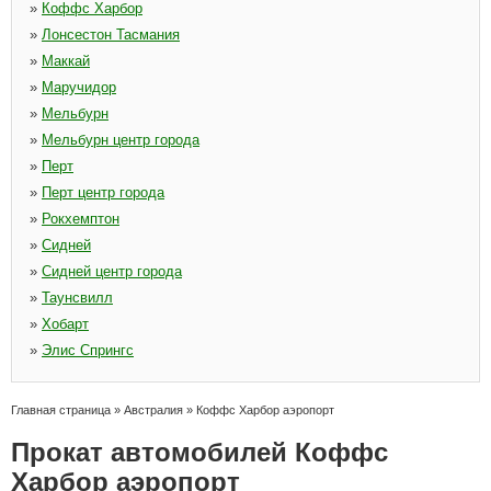
»
Коффс Харбор
»
Лонсестон Тасмания
»
Маккай
»
Маручидор
»
Мельбурн
»
Мельбурн центр города
»
Перт
»
Перт центр города
»
Рокхемптон
»
Сидней
»
Сидней центр города
»
Таунсвилл
»
Хобарт
»
Элис Спрингс
Главная страница
»
Австралия
»
Коффс Харбор аэропорт
Прокат автомобилей Коффс
Харбор аэропорт