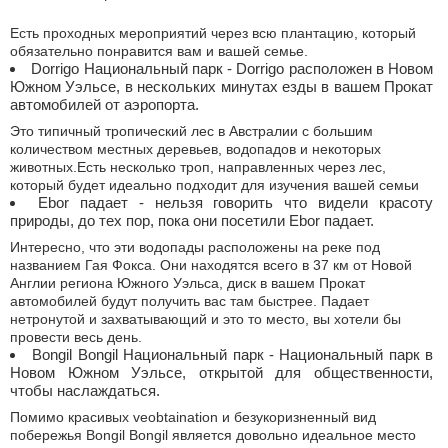
Есть проходных мероприятий через всю плантацию, который
обязательно понравится вам и вашей семье.
Dorrigo Национальный парк - Dorrigo расположен в Новом
Южном Уэльсе, в нескольких минутах езды в вашем Прокат
автомобилей от аэропорта.
Это типичный тропический лес в Австралии с большим
количеством местных деревьев, водопадов и некоторых
животных.Есть несколько троп, направленных через лес,
который будет идеально подходит для изучения вашей семьи
Ebor падает - нельзя говорить что видели красоту
природы, до тех пор, пока они посетили Ebor падает.
Интересно, что эти водопады расположены на реке под
названием Гая Фокса. Они находятся всего в 37 км от Новой
Англии региона Южного Уэльса, диск в вашем Прокат
автомобилей будут получить вас там быстрее. Падает
нетронутой и захватывающий и это то место, вы хотели бы
провести весь день.
Bongil Bongil Национальный парк - Национальный парк в
Новом Южном Уэльсе, открытой для общественности,
чтобы наслаждаться.
Помимо красивых veobtaination и безукоризненный вид
побережья Bongil Bongil является довольно идеальное место