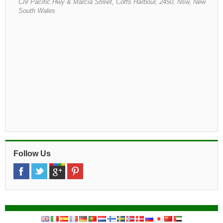
Cnr Pacific Hwy & Marcia Street, Coffs Harbour, 2450, Nsw, New
South Wales
Follow Us