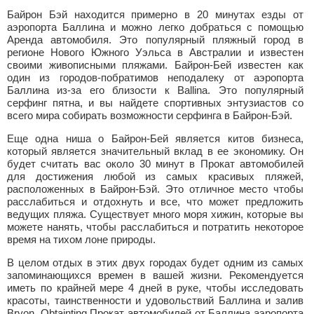
Байрон Бэй находится примерно в 20 минутах езды от
аэропорта Баллина и можно легко добраться с помощью
Аренда автомобиля. Это популярный пляжный город в
регионе Нового Южного Уэльса в Австралии и известен
своими живописными пляжами. Байрон-Бей известен как
один из городов-побратимов неподалеку от аэропорта
Баллина из-за его близости к Ballina. Это популярный
серфинг пятна, и вы найдете спортивных энтузиастов со
всего мира собирать возможности серфинга в Байрон-Бэй.
Еще одна ниша о Байрон-Бей является китов бизнеса,
который является значительный вклад в ее экономику. Он
будет считать вас около 30 минут в Прокат автомобилей
для достижения любой из самых красивых пляжей,
расположенных в Байрон-Бэй. Это отличное место чтобы
расслабиться и отдохнуть и все, что может предложить
ведущих пляжа. Существует много моря хижин, которые вы
можете нанять, чтобы расслабиться и потратить некоторое
время на тихом лоне природы.
В целом отдых в этих двух городах будет одним из самых
запоминающихся времен в вашей жизни. Рекомендуется
иметь по крайней мере 4 дней в руке, чтобы исследовать
красоты, таинственности и удовольствий Баллина и залив
Bryon. Obtainting Прокат автомобилей от Баллина аэропорта