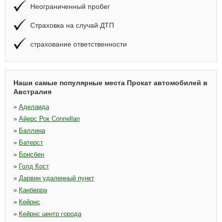
Неограниченный пробег
Страховка на случай ДТП
страхование ответственности
Наши самые популярные места Прокат автомобилей в
Австралия
»
Аделаида
»
Айерс Рок Connellan
»
Баллина
»
Батерст
»
Брисбен
»
Голд Кост
»
Дарвин удаленный пункт
»
Канберра
»
Кейрнс
»
Кейрнс центр города