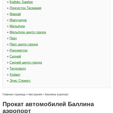
»
Коффс Харбор
»
Лонсестон Тасмания
»
Маккай
»
Маручидор
»
Мельбурн
»
Мельбурн центр города
»
Перт
»
Перт центр города
»
Рокхемптон
»
Сидней
»
Сидней центр города
»
Таунсвилл
»
Хобарт
»
Элис Спрингс
Главная страница
»
Австралия
»
Баллина аэропорт
Прокат автомобилей Баллина
аэропорт