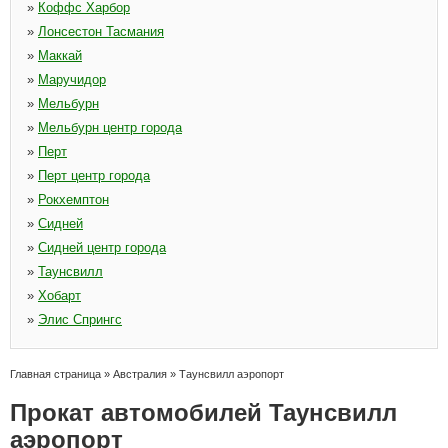
»
Коффс Харбор
»
Лонсестон Тасмания
»
Маккай
»
Маручидор
»
Мельбурн
»
Мельбурн центр города
»
Перт
»
Перт центр города
»
Рокхемптон
»
Сидней
»
Сидней центр города
»
Таунсвилл
»
Хобарт
»
Элис Спрингс
Главная страница
»
Австралия
»
Таунсвилл аэропорт
Прокат автомобилей Таунсвилл
аэропорт