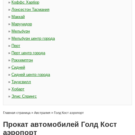
»
Коффс Харбор
»
Лонсестон Тасмания
»
Маккай
»
Маручидор
»
Мельбурн
»
Мельбурн центр города
»
Перт
»
Перт центр города
»
Рокхемптон
»
Сидней
»
Сидней центр города
»
Таунсвилл
»
Хобарт
»
Элис Спрингс
Главная страница
»
Австралия
»
Голд Кост аэропорт
Прокат автомобилей Голд Кост
аэропорт