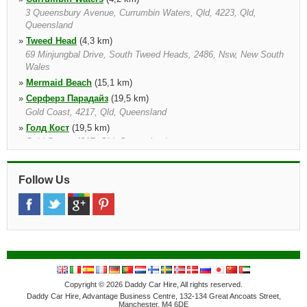
3 Queensbury Avenue, Currumbin Waters, Qld, 4223, Qld,
Queensland
»
Tweed Head
(4,3 km)
69 Minjungbal Drive, South Tweed Heads, 2486, Nsw, New South
Wales
»
Mermaid Beach
(15,1 km)
»
Серферз Парадайз
(19,5 km)
Gold Coast, 4217, Qld, Queensland
»
Голд Кост
(19,5 km)
Gold Coast, 4217, Qld, Queensland
»
Murwillumbah
(20,8 km)
36 Durrington Street, Murwillumbah, 2484, Nsw, New South Wales
Follow Us
»
Southport
(24,1 km)
Southport, Southport, 4215, Qld, Queensland
Copyright © 2026 Daddy Car Hire, All rights reserved.
Daddy Car Hire, Advantage Business Centre, 132-134 Great Ancoats Street,
Manchester, M4 6DE