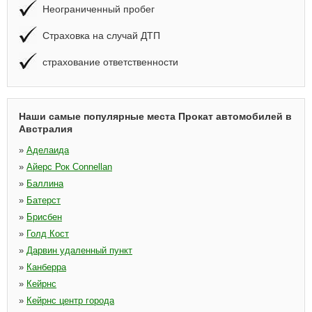
Неограниченный пробег
Страховка на случай ДТП
страхование ответственности
Наши самые популярные места Прокат автомобилей в
Австралия
»
Аделаида
»
Айерс Рок Connellan
»
Баллина
»
Батерст
»
Брисбен
»
Голд Кост
»
Дарвин удаленный пункт
»
Канберра
»
Кейрнс
»
Кейрнс центр города