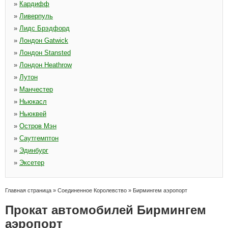
»
Кардифф
»
Ливерпуль
»
Лидс Брэдфорд
»
Лондон Gatwick
»
Лондон Stansted
»
Лондон Heathrow
»
Лутон
»
Манчестер
»
Ньюкасл
»
Ньюквей
»
Остров Мэн
»
Саутгемптон
»
Эдинбург
»
Эксетер
Главная страница
»
Соединенное Королевство
»
Бирмингем аэропорт
Прокат автомобилей Бирмингем
аэропорт