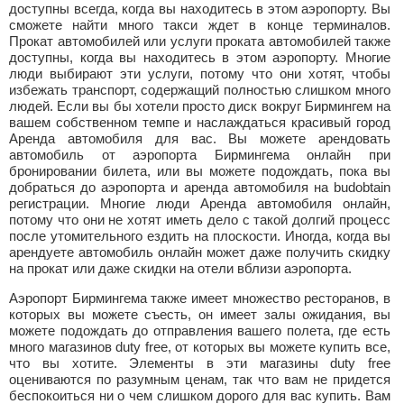
доступны всегда, когда вы находитесь в этом аэропорту. Вы
сможете найти много такси ждет в конце терминалов.
Прокат автомобилей или услуги проката автомобилей также
доступны, когда вы находитесь в этом аэропорту. Многие
люди выбирают эти услуги, потому что они хотят, чтобы
избежать транспорт, содержащий полностью слишком много
людей. Если вы бы хотели просто диск вокруг Бирмингем на
вашем собственном темпе и наслаждаться красивый город
Аренда автомобиля для вас. Вы можете арендовать
автомобиль от аэропорта Бирмингема онлайн при
бронировании билета, или вы можете подождать, пока вы
добраться до аэропорта и аренда автомобиля на budobtain
регистрации. Многие люди Аренда автомобиля онлайн,
потому что они не хотят иметь дело с такой долгий процесс
после утомительного ездить на плоскости. Иногда, когда вы
арендуете автомобиль онлайн может даже получить скидку
на прокат или даже скидки на отели вблизи аэропорта.
Аэропорт Бирмингема также имеет множество ресторанов, в
которых вы можете съесть, он имеет залы ожидания, вы
можете подождать до отправления вашего полета, где есть
много магазинов duty free, от которых вы можете купить все,
что вы хотите. Элементы в эти магазины duty free
оцениваются по разумным ценам, так что вам не придется
беспокоиться ни о чем слишком дорого для вас купить. Вам