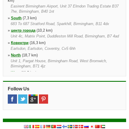
km)
Easirent Birmingham Airport, Unit 37 Elmdon Trading Estate B37
7he, Birmingham, B40 1nt
»
South
(7,3 km)
683 To 687 Stratford Road, Sparkhill, Birmingham, B11 4dx
»
центр города
(10,2 km)
Unit 4c, Matrix Point, Duddleston Mill Road, Birmingham, B7 4ad
»
Ковентри
(16,3 km)
Earlsdon, Earlsdon, Coventry, Cv5 6hh
»
North
(18,7 km)
Unit 1, Pargat House, Birmingham Road, West Bromwich,
Birmingham, B71 4jz
»
West
(20,5 km)
Halesowen, Halesowen, Birmingham, B63 3nr
»
Уолсолл
(22,0 km)
Follow Us
»
Dudley City
(22,8 km)
Burntree, Burntree, Dudley, Dy4 8xp, Eng