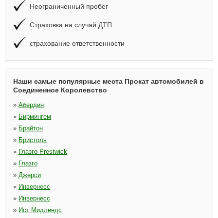
Неограниченный пробег
Страховка на случай ДТП
страхование ответственности
Наши самые популярные места Прокат автомобилей в
Соединенное Королевство
»
Абердин
»
Бирмингем
»
Брайтон
»
Бристоль
»
Глазго Prestwick
»
Глазго
»
Джерси
»
Инвернесс
»
Инвернесс
»
Ист Мидлендс