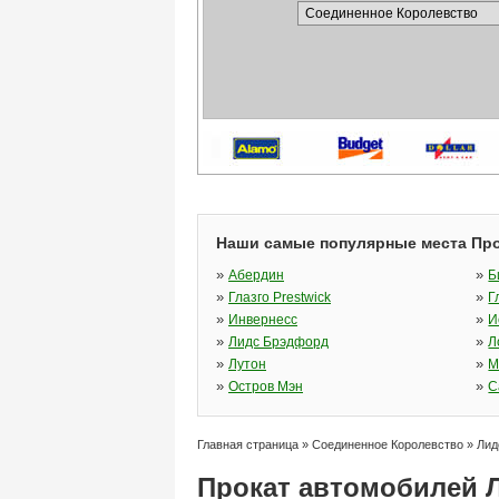
Наши самые популярные места Про
»
»
Абердин
Б
»
»
Глазго Prestwick
Г
»
»
Инвернесс
И
»
»
Лидс Брэдфорд
Л
»
»
Лутон
М
»
»
Остров Мэн
С
Главная страница
»
Соединенное Королевство
»
Лид
Прокат автомобилей 