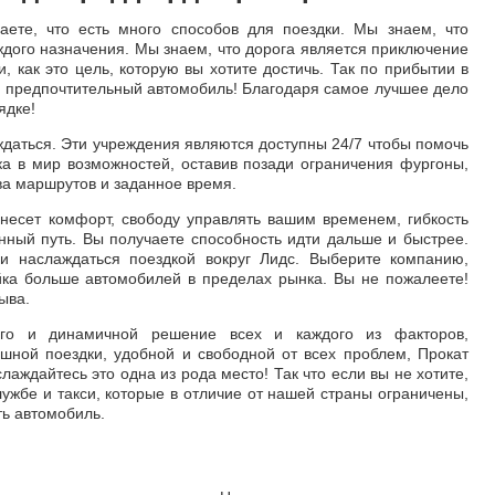
знаете, что есть много способов для поездки. Мы знаем, что
ждого назначения. Мы знаем, что дорога является приключение
, как это цель, которую вы хотите достичь. Так по прибытии в
ш предпочтительный автомобиль! Благодаря самое лучшее дело
ядке!
даться. Эти учреждения являются доступны 24/7 чтобы помочь
ка в мир возможностей, оставив позади ограничения фургоны,
ва маршрутов и заданное время.
несет комфорт, свободу управлять вашим временем, гибкость
нный путь. Вы получаете способность идти дальше и быстрее.
и наслаждаться поездкой вокруг Лидс. Выберите компанию,
йка больше автомобилей в пределах рынка. Вы не пожалеете!
ыва.
ого и динамичной решение всех и каждого из факторов,
шной поездки, удобной и свободной от всех проблем, Прокат
аждайтесь это одна из рода место! Так что если вы не хотите,
лужбе и такси, которые в отличие от нашей страны ограничены,
ь автомобиль.