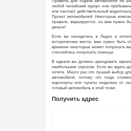
Правила для отдачи автомобиля не ра
любой чилийский курорт или пребывани
или паспорт, действительный водительс
Прокат автомобилей. Некоторые компан
правило, варьируются, но вам нужно бы
деньги!
Если вы находитесь в Лидсе и хотит
исторические места, вам нужно быть о
времени некоторые может попросить вас
стесняйтесь попросить помощи.
В идеале вы должны арендовать заран
наибольшим спросом. Если вы ждать до 
хотите. Много раз это лучший выбор дл
автомобиля, потому что тогда стоим
аэропорты или пункты недалеко от ни
готовый автомобиль в этой точке.
Получить адрес