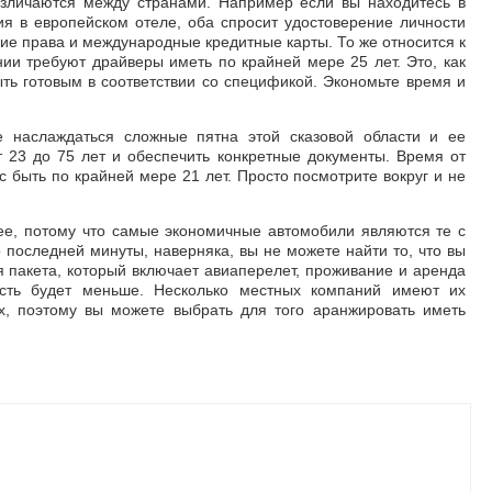
зличаются между странами. Например если вы находитесь в
я в европейском отеле, оба спросит удостоверение личности
кие права и международные кредитные карты. То же относится к
ии требуют драйверы иметь по крайней мере 25 лет. Это, как
ть готовым в соответствии со спецификой. Экономьте время и
е наслаждаться сложные пятна этой сказовой области и ее
т 23 до 75 лет и обеспечить конкретные документы. Время от
 быть по крайней мере 21 лет. Просто посмотрите вокруг и не
ее, потому что самые экономичные автомобили являются те с
последней минуты, наверняка, вы не можете найти то, что вы
я пакета, который включает авиаперелет, проживание и аренда
ость будет меньше. Несколько местных компаний имеют их
х, поэтому вы можете выбрать для того аранжировать иметь