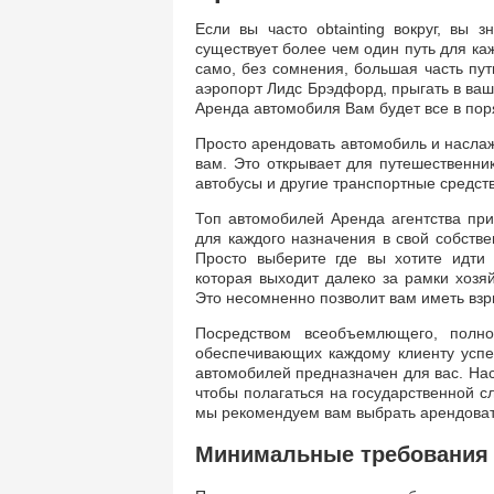
Если вы часто obtainting вокруг, вы 
существует более чем один путь для ка
само, без сомнения, большая часть пути
аэропорт Лидс Брэдфорд, прыгать в ва
Аренда автомобиля Вам будет все в пор
Просто арендовать автомобиль и наслаж
вам. Это открывает для путешественни
автобусы и другие транспортные средст
Топ автомобилей Аренда агентства при
для каждого назначения в свой собстве
Просто выберите где вы хотите идти 
которая выходит далеко за рамки хозя
Это несомненно позволит вам иметь взр
Посредством всеобъемлющего, полн
обеспечивающих каждому клиенту успе
автомобилей предназначен для вас. Насл
чтобы полагаться на государственной с
мы рекомендуем вам выбрать арендоват
Минимальные требования