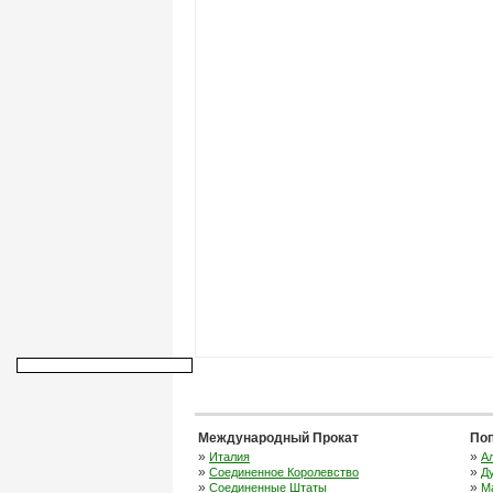
Международный Прокат
По
»
»
Италия
А
»
»
Соединенное Королевство
Д
»
»
Соединенные Штаты
М