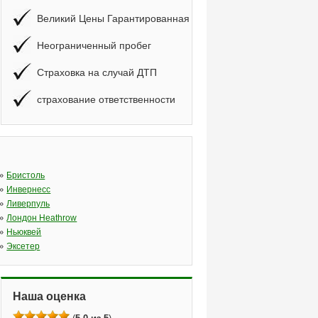
Великий Цены Гарантированная
Неограниченный пробег
Страховка на случай ДТП
страхование ответственности
»
Бристоль
»
Инвернесс
»
Ливерпуль
»
Лондон Heathrow
»
Ньюквей
»
Эксетер
Наша оценка