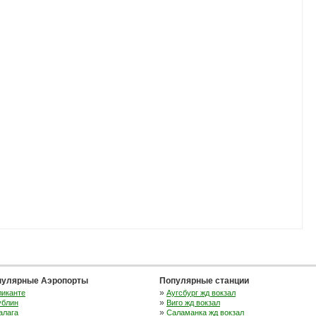
пулярные Аэропорты
Популярные станции
»
ликанте
Аугсбург жд вокзал
»
ублин
Виго жд вокзал
»
алага
Саламанка жд вокзал