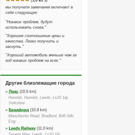
(
5,0 из 5
)
мы получили замечания включают в
себя следующее:
"
Никаких проблем, будут
использовать снова.
"
"
Хорошее соотношение цены и
качества. Легко получить и
заснуть.
"
"
Хороший автомобиль меньше чем за
год никаких проблем на всех.
"
Другие близлежащие города
»
Лидс
(10,6 km)
Hunslet, Hunslet, Leeds, Ls10 1qr,
Yorkshire
»
Брадфорд
(10,9 km)
Manchester Road, Bradford, Bd5 0dh,
Eng
»
Leeds Railway
(11,0 km)
Severn Way, Leeds, Ls10 1bl