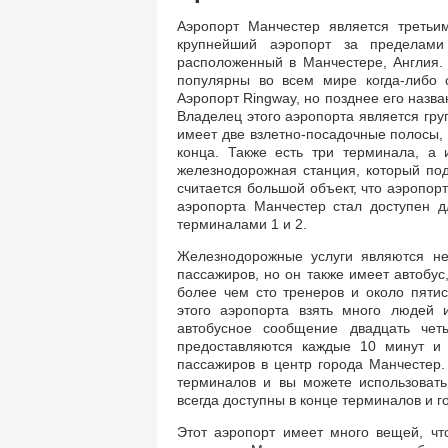
Аэропорт Манчестер является третьи
крупнейший аэропорт за пределами 
расположенный в Манчестере, Англия.
популярны во всем мире когда-либо с
Аэропорт Ringway, но позднее его назв
Владелец этого аэропорта является гр
имеет две взлетно-посадочные полосы, 
конца. Также есть три терминала, а
железнодорожная станция, который под
считается большой объект, что аэропо
аэропорта Манчестер стал доступен д
терминалами 1 и 2.
Железнодорожные услуги являются не 
пассажиров, но он также имеет автобус,
более чем сто тренеров и около пяти
этого аэропорта взять много людей 
автобусное сообщение двадцать чет
предоставляются каждые 10 минут и 
пассажиров в центр города Манчестер. 
терминалов и вы можете использовать
всегда доступны в конце терминалов и го
Этот аэропорт имеет много вещей, чт