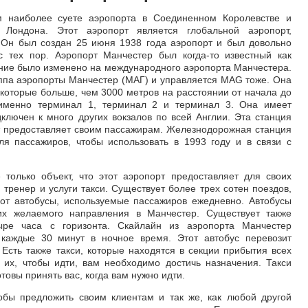
м наиболее суете аэропорта в Соединенном Королевстве и
Лондона. Этот аэропорт является глобальной аэропорт,
 Он был создан 25 июня 1938 года аэропорт и был довольно
 тех пор. Аэропорт Манчестер был когда-то известный как
ание было изменено на международного аэропорта Манчестера.
уппа аэропорты Манчестер (МАГ) и управляется MAG тоже. Она
которые больше, чем 3000 метров на расстоянии от начала до
 именно терминал 1, терминал 2 и терминал 3. Она имеет
ключен к много других вокзалов по всей Англии. Эта станция
рт предоставляет своим пассажирам. Железнодорожная станция
ля пассажиров, чтобы использовать в 1993 году и в связи с
только объект, что этот аэропорт предоставляет для своих
 тренер и услуги такси. Существует более трех сотен поездов,
сот автобусы, используемые пассажиров ежедневно. Автобусы
их желаемого направления в Манчестер. Существует также
ыре часа с горизонта. Скайлайн из аэропорта Манчестер
каждые 30 минут в ночное время. Этот автобус перевозит
Есть также такси, которые находятся в секции прибытия всех
 их, чтобы идти, вам необходимо достичь назначения. Такси
товы принять вас, когда вам нужно идти.
обы предложить своим клиентам и так же, как любой другой