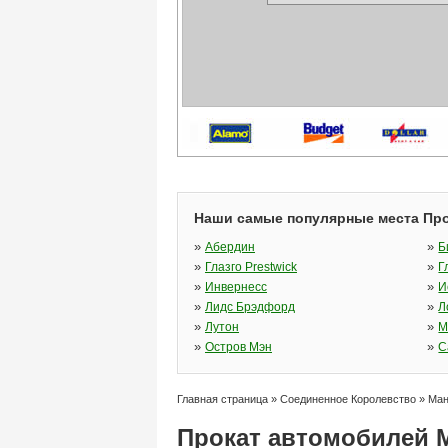
Наши самые популярные места Про
»
»
Абердин
Б
»
»
Глазго Prestwick
Г
»
»
Инвернесс
И
»
»
Лидс Брэдфорд
Л
»
»
Лутон
М
»
»
Остров Мэн
С
Главная страница
»
Соединенное Королевство
»
Ман
Прокат автомобилей 