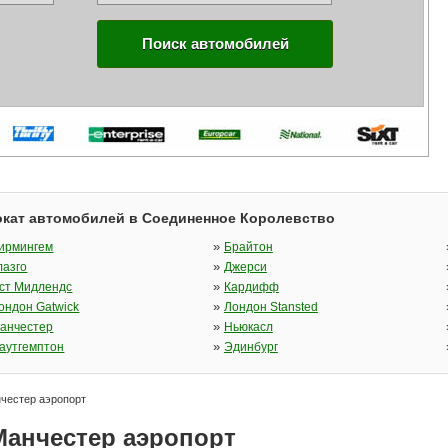
Поиск автомобилей
кат автомобилей в Соединенное Королевство
»
ирмингем
Брайтон
»
лазго
Джерси
»
ст Мидлендс
Кардифф
»
ондон Gatwick
Лондон Stansted
»
анчестер
Ньюкасл
»
аутгемптон
Эдинбург
честер аэропорт
Манчестер аэропорт