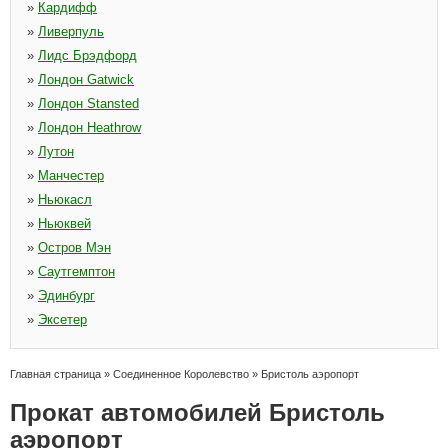
»
Кардифф
»
Ливерпуль
»
Лидс Брэдфорд
»
Лондон Gatwick
»
Лондон Stansted
»
Лондон Heathrow
»
Лутон
»
Манчестер
»
Ньюкасл
»
Ньюквей
»
Остров Мэн
»
Саутгемптон
»
Эдинбург
»
Эксетер
Главная страница
»
Соединенное Королевство
»
Бристоль аэропорт
Прокат автомобилей Бристоль
аэропорт