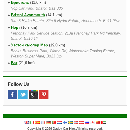
»
Бристоль
(11,6 km)
Ncp Car Park, Bristol, Bs1 3db
»
Bristol Avonmouth
(14,1 km)
Site 5 Hydro Estate, Site 5 Hydro Estate, Avonmouth, Bs11 9hw
»
Норт
(16,7 km)
Frenchay Park Service Station, 213a Frenchay Park Rd,frenchay,
Bristol, Bs16 1lf
»
Уэстон сьюпер Мэр
(19,0 km)
Becks Business Park, Warne Rd, Winterstoke Trading Estate,
Weston Super Mare, Bs23 3tp
»
Бат
(21,6 km)
Brassmill Lane, Bath, Ba1 3je, Eng
»
Bath Rail Stn
(22,9 km)
Windsor Bridge Road, Bath, Ba2 3dt
Follow Us
»
Ньюпорт
(28,9 km)
Estuary Road, Queensway Meadows, Estuary Road Queensway
Meadows, Newport, Np19 4sx
Copyright © 2026 Daddy Car Hire, All rights reserved.