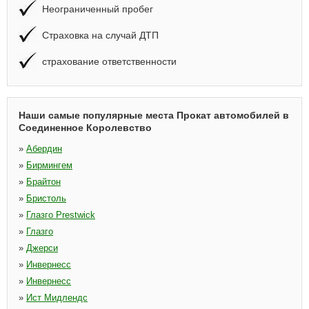
Неограниченный пробег
Страховка на случай ДТП
страхование ответственности
Наши самые популярные места Прокат автомобилей в
Соединенное Королевство
»
Абердин
»
Бирмингем
»
Брайтон
»
Бристоль
»
Глазго Prestwick
»
Глазго
»
Джерси
»
Инвернесс
»
Инвернесс
»
Ист Мидлендс