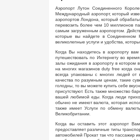
Аэропорт Лутон Соединенного Короле
Международный аэропорт, который извес
аэропортов Лондона, который обрабаты
перевозить более чем 10 миллионов па
самым загруженным аэропортом. Действи
которые вы найдете в Соединенном К
великолепные услуги и удобства, которы
Когда Вы находитесь в аэропорту вам
путешествовать по Интернету во врем
залы ожидания в аэропорту в котором в
на многих магазинов duty free когда о
всегда упакованы с многих людей от 
качества по разумным ценам, такие сув
голодны, то вы можете купить себе вкус
присутствуют. Есть также множество бар
вашей любимой еды. Когда люди прихо
обычно не имеют валюта, которая испол
также имеет Услуги по обмену валюты
Великобритании.
Когда вы оставить этот аэропорт Ва
предоставляет различные типы транспор
автомобилей Прокат так что пассажир и