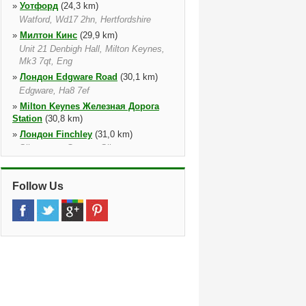
»
Уотфорд
(24,3 km)
Watford, Wd17 2hn, Hertfordshire
»
Милтон Кинс
(29,9 km)
Unit 21 Denbigh Hall, Milton Keynes,
Mk3 7qt, Eng
»
Лондон Edgware Road
(30,1 km)
Edgware, Ha8 7ef
»
Milton Keynes Железная Дорога
Station
(30,8 km)
»
Лондон Finchley
(31,0 km)
Silverstone Garage, Silverstone
Garage, Finchley, N12 8qr
»
Milton Keynes Central Railway
(32,6
Follow Us
km)
Unit 21 Denbigh Hall, Milton Keynes,
Mk3 7qt, Eng
»
Лондон Enfield
(32,8 km)
Enfield, Enfield, En3 5qs, Middlesex