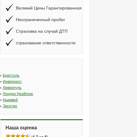
Великий Цены Гарантированная
Неограниченный пробег
Страховка на случай ДТП
страхование ответственности
»
Бристоль
»
Инвернесс
»
Ливерпуль
»
Лондон Heathrow
»
Ньюквей
»
Эксетер
Наша оценка