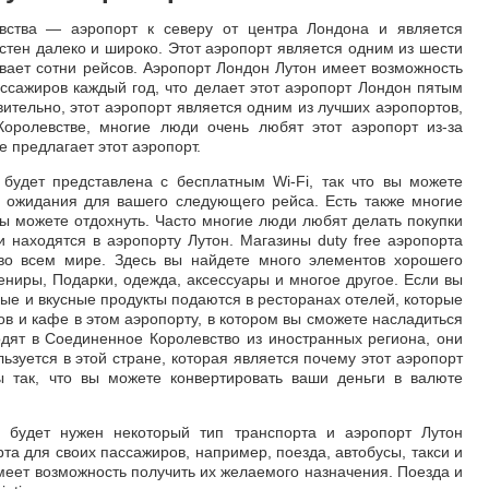
вства — аэропорт к северу от центра Лондона и является
тен далеко и широко. Этот аэропорт является одним из шести
вает сотни рейсов. Аэропорт Лондон Лутон имеет возможность
ссажиров каждый год, что делает этот аэропорт Лондон пятым
тельно, этот аэропорт является одним из лучших аэропортов,
оролевстве, многие люди очень любят этот аэропорт из-за
е предлагает этот аэропорт.
 будет представлена с бесплатным Wi-Fi, так что вы можете
я ожидания для вашего следующего рейса. Есть также многие
ы можете отдохнуть. Часто многие люди любят делать покупки
ни находятся в аэропорту Лутон. Магазины duty free аэропорта
во всем мире. Здесь вы найдете много элементов хорошего
ениры, Подарки, одежда, аксессуары и многое другое. Если вы
ные и вкусные продукты подаются в ресторанах отелей, которые
ов и кафе в этом аэропорту, в котором вы сможете насладиться
дят в Соединенное Королевство из иностранных региона, они
ьзуется в этой стране, которая является почему этот аэропорт
 так, что вы можете конвертировать ваши деньги в валюте
м будет нужен некоторый тип транспорта и аэропорт Лутон
та для своих пассажиров, например, поезда, автобусы, такси и
меет возможность получить их желаемого назначения. Поезда и