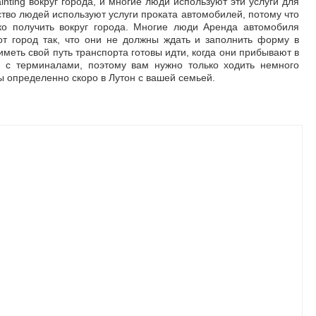
nting вокруг города, и многие люди используют эти услуги для
тво людей используют услуги проката автомобилей, потому что
ко получить вокруг города. Многие люди Аренда автомобиля
от город так, что они не должны ждать и заполнить форму в
меть свой путь транспорта готовы идти, когда они прибывают в
м с терминалами, поэтому вам нужно только ходить немного
ы определенно скоро в Лутон с вашей семьей.