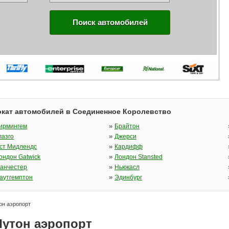
Поиск автомобилей
кат автомобилей в Соединенное Королевство
»
ирмингем
Брайтон
»
лазго
Джерси
»
ст Мидлендс
Кардифф
»
ондон Gatwick
Лондон Stansted
»
анчестер
Ньюкасл
»
аутгемптон
Эдинбург
он аэропорт
Лутон аэропорт