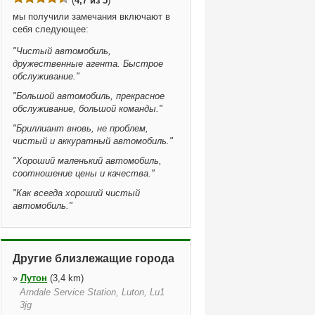
(
4,7 из 5
)
мы получили замечания включают в
себя следующее:
"
Чистый автомобиль,
дружественные агента. Быстрое
обслуживание.
"
"
Большой автомобиль, прекрасное
обслуживание, большой команды.
"
"
Бриллиант вновь, не проблем,
чистый и аккуратный автомобиль.
"
"
Хороший маленький автомобиль,
соотношение цены и качества.
"
"
Как всегда хороший чистый
автомобиль.
"
Другие близлежащие города
»
Лутон
(3,4 km)
Arndale Service Station, Luton, Lu1
3jg