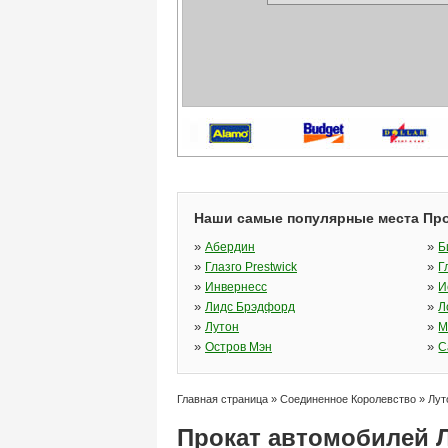
Наши самые популярные места Про
»
»
Абердин
Б
»
»
Глазго Prestwick
Г
»
»
Инвернесс
И
»
»
Лидс Брэдфорд
Л
»
»
Лутон
М
»
»
Остров Мэн
С
Главная страница
»
Соединенное Королевство
»
Лут
Прокат автомобилей 