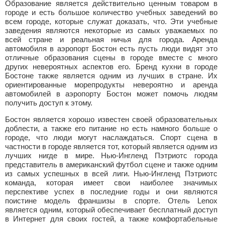
Образование является действительно ценным товаром в
городе и есть большое количество учебных заведений во
всем городе, которые служат доказать, что. Эти учебные
заведения являются некоторые из самых уважаемых по
всей стране и реальная ничья для города. Аренда
автомобиля в аэропорт Бостон есть пусть люди видят это
отличные образования сцены в городе вместе с много
других невероятных аспектов его. Бренд кухни в городе
Бостоне также является одним из лучших в стране. Их
ориентированные морепродукты невероятно и аренда
автомобилей в аэропорту Бостон может помочь людям
получить доступ к этому.
Бостон является хорошо известен своей образовательных
доблести, а также его питание но есть намного больше о
городе, что люди могут наслаждаться. Спорт сцена в
частности в городе является тот, который является одним из
лучших нигде в мире. Нью-Ингленд Пэтриотс города
представитель в американский футбол сцене и также одним
из самых успешных в всей лиги. Нью-Ингленд Пэтриотс
команда, которая имеет свои наиболее значимых
перспективе успех в последние годы и они являются
поистине модель франшизы в спорте. Отель Lenox
является одним, который обеспечивает бесплатный доступ
в Интернет для своих гостей, а также комфортабельные