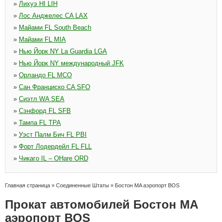
»
Лихуэ HI LIH
»
Лос Анджелес CA LAX
»
Майами FL South Beach
»
Майами FL MIA
»
Нью Йорк NY La Guardia LGA
»
Нью Йорк NY международный JFK
»
Орландо FL MCO
»
Сан Франциско CA SFO
»
Сиэтл WA SEA
»
Сэнфорд FL SFB
»
Тампа FL TPA
»
Уэст Палм Бич FL PBI
»
Форт Лодердейл FL FLL
»
Чикаго IL – OHare ORD
Главная страница
»
Соединенные Штаты
»
Бостон MA аэропорт BOS
Прокат автомобилей Бостон MA
аэропорт BOS