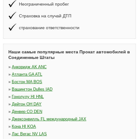
Неограниченный пробег
Страховка на случай ДТП
страхование ответственности
Наши самые популярные места Прокат автомобилей в
Соединенные Штаты
»
Анкоридж AK ANC
»
Атланта GA ATL
»
Бостон MA BOS
»
Вашингтон Dulles IAD
»
Гонолулу HI HNL
»
Дейтон OH DAY
»
Денвер CO DEN
»
Джексонвилль FL международный JAX
»
Кона HI KOA
»
Лас Вегас NV LAS