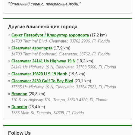
"
Отличный сервис, прекрасные люди.
"
Другие близлежащие города
»
Санкт Петербург / Клируотер аэропорта
(17,2 km)
14700 Terminal Blvd, Clearwater, 33762 2936, Fl, Florida
»
Clearwater аэропорта
(17,9 km)
14700 Terminal Boulevard, Clearwater, 33762, Fl, Florida
»
Clearwater 24141 Us Highway 19 N
(19,2 km)
24141 Us Highway 19 N, Clearwater, 33763 5000, Fl, Florida
»
Clearwater 19820 U S 19 North
(19,6 km)
»
Clearwater 2430 Gulf To Bay Blvd
(20,1 km)
17335 Us Highway 19 N, Clearwater, 33764 7521, Fl, Florida
»
Brandon
(20,8 km)
110 S Us Highway 301, Tampa, 33619 4320, Fl, Florida
»
Dunedin
(23,4 km)
1385 Main St, Dunedin, 34698, Fl, Florida
»
Clearwater 1200 Court St
(25,0 km)
24141 Us Highway 19 N, Clearwater, 33763 5000, Fl, Florida
Follow Us