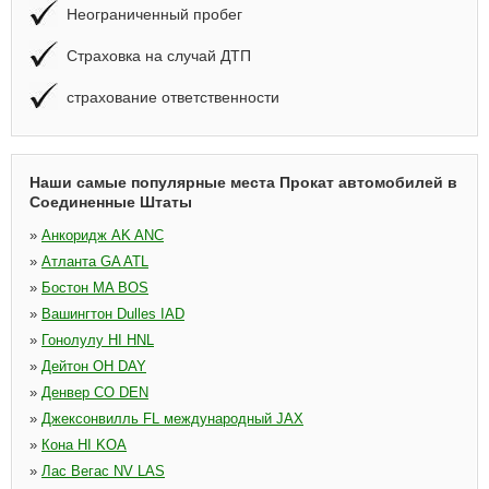
Неограниченный пробег
Страховка на случай ДТП
страхование ответственности
Наши самые популярные места Прокат автомобилей в
Соединенные Штаты
»
Анкоридж AK ANC
»
Атланта GA ATL
»
Бостон MA BOS
»
Вашингтон Dulles IAD
»
Гонолулу HI HNL
»
Дейтон OH DAY
»
Денвер CO DEN
»
Джексонвилль FL международный JAX
»
Кона HI KOA
»
Лас Вегас NV LAS