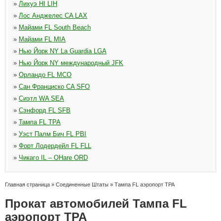
»
Лихуэ HI LIH
»
Лос Анджелес CA LAX
»
Майами FL South Beach
»
Майами FL MIA
»
Нью Йорк NY La Guardia LGA
»
Нью Йорк NY международный JFK
»
Орландо FL MCO
»
Сан Франциско CA SFO
»
Сиэтл WA SEA
»
Сэнфорд FL SFB
»
Тампа FL TPA
»
Уэст Палм Бич FL PBI
»
Форт Лодердейл FL FLL
»
Чикаго IL – OHare ORD
Главная страница
»
Соединенные Штаты
»
Тампа FL аэропорт TPA
Прокат автомобилей Тампа FL
аэропорт TPA