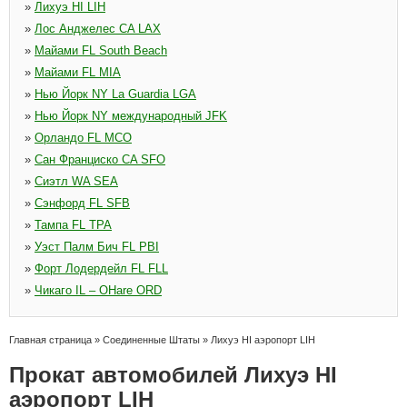
»
Лихуэ HI LIH
»
Лос Анджелес CA LAX
»
Майами FL South Beach
»
Майами FL MIA
»
Нью Йорк NY La Guardia LGA
»
Нью Йорк NY международный JFK
»
Орландо FL MCO
»
Сан Франциско CA SFO
»
Сиэтл WA SEA
»
Сэнфорд FL SFB
»
Тампа FL TPA
»
Уэст Палм Бич FL PBI
»
Форт Лодердейл FL FLL
»
Чикаго IL – OHare ORD
Главная страница
»
Соединенные Штаты
»
Лихуэ HI аэропорт LIH
Прокат автомобилей Лихуэ HI
аэропорт LIH