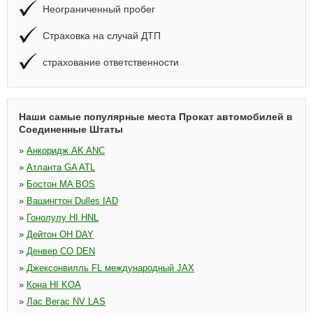
Неограниченный пробег
Страховка на случай ДТП
страхование ответственности
Наши самые популярные места Прокат автомобилей в
Соединенные Штаты
»
Анкоридж AK ANC
»
Атланта GA ATL
»
Бостон MA BOS
»
Вашингтон Dulles IAD
»
Гонолулу HI HNL
»
Дейтон OH DAY
»
Денвер CO DEN
»
Джексонвилль FL международный JAX
»
Кона HI KOA
»
Лас Вегас NV LAS