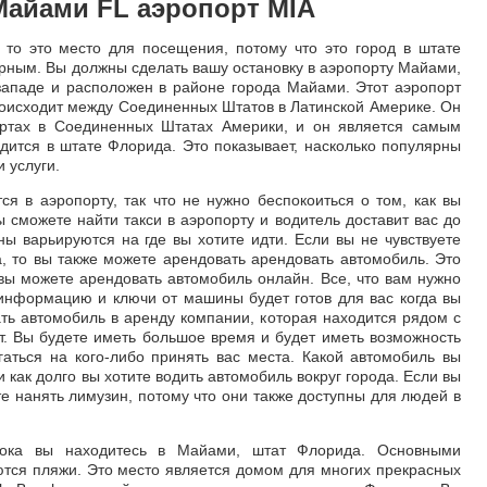
Майами FL аэропорт MIA
то это место для посещения, потому что это город в штате
рным. Вы должны сделать вашу остановку в аэропорту Майами,
западе и расположен в районе города Майами. Этот аэропорт
оисходит между Соединенных Штатов в Латинской Америке. Он
ортах в Соединенных Штатах Америки, и он является самым
дится в штате Флорида. Это показывает, насколько популярны
 услуги.
я в аэропорту, так что не нужно беспокоиться о том, как вы
ы сможете найти такси в аэропорту и водитель доставит вас до
ы варьируются на где вы хотите идти. Если вы не чувствуете
, то вы также можете арендовать арендовать автомобиль. Это
, вы можете арендовать автомобиль онлайн. Все, что вам нужно
 информацию и ключи от машины будет готов для вас когда вы
ть автомобиль в аренду компании, которая находится рядом с
т. Вы будете иметь большое время и будет иметь возможность
гаться на кого-либо принять вас места. Какой автомобиль вы
 как долго вы хотите водить автомобиль вокруг города. Если вы
те нанять лимузин, потому что они также доступны для людей в
пока вы находитесь в Майами, штат Флорида. Основными
тся пляжи. Это место является домом для многих прекрасных