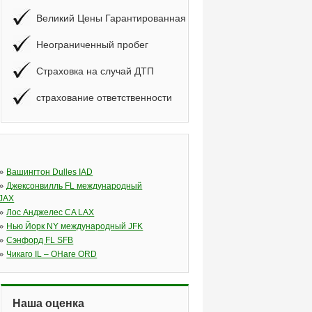
Великий Цены Гарантированная
Неограниченный пробег
Страховка на случай ДТП
страхование ответственности
»
Вашингтон Dulles IAD
»
Джексонвилль FL международный
JAX
»
Лос Анджелес CA LAX
»
Нью Йорк NY международный JFK
»
Сэнфорд FL SFB
»
Чикаго IL – OHare ORD
Наша оценка