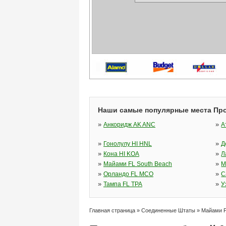
Наши самые популярные места Пр
»
»
Анкоридж AK ANC
А
»
»
Гонолулу HI HNL
Д
»
»
Кона HI KOA
Л
»
»
Майами FL South Beach
М
»
»
Орландо FL MCO
С
»
»
Тампа FL TPA
У
Главная страница
»
Соединенные Штаты
»
Майами F