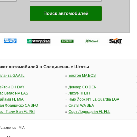
Поиск автомобилей
окат автомобилей в Соединенные Штаты
»
тланта GA ATL
Бостон MA BOS
»
ейтон OH DAY
Денвер CO DEN
»
ас Вегас NV LAS
Лихуэ HI LIH
»
айами FL MIA
Нью Йорк NY La Guardia LGA
»
ан Франциско CA SFO
Сиэтл WA SEA
»
эст Палм Бич FL PBI
Форт Лодердейл FL FLL
L аэропорт MIA