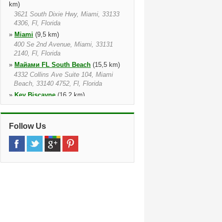
km)
3621 South Dixie Hwy, Miami, 33133
4306, Fl, Florida
»
Miami
(9,5 km)
400 Se 2nd Avenue, Miami, 33131
2140, Fl, Florida
»
Майами FL South Beach
(15,5 km)
4332 Collins Ave Suite 104, Miami
Beach, 33140 4752, Fl, Florida
»
Key Biscayne
(16,2 km)
455 Grand Bay Drive, Key Biscayne,
33149, Fl, Florida
»
Miami 5721 Sw 137 Ave
(16,2 km)
Follow Us
5721 Sw 137 Ave, Miami, 33183 1103,
Fl, Florida
»
Kendall
(17,3 km)
12037 S.w. 117 Ave., Miami, 33186
5215, Fl, Florida
»
Miami 18990 Nw 2Nd Ave
(18,7 km)
18990 Nw 2nd Ave, Miami, 33169
4045, Fl, Florida