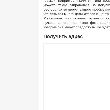
пляжей, например, Палм-Бич или Sout
можете также отправиться за покуп
ресторанах во время вашего пребывани
что есть так много деликатесов и центр
Майами-это просто ваша первая остан
лучшее из его, принимая фотографии
которые она может предложить. Не ждат
Получить адрес