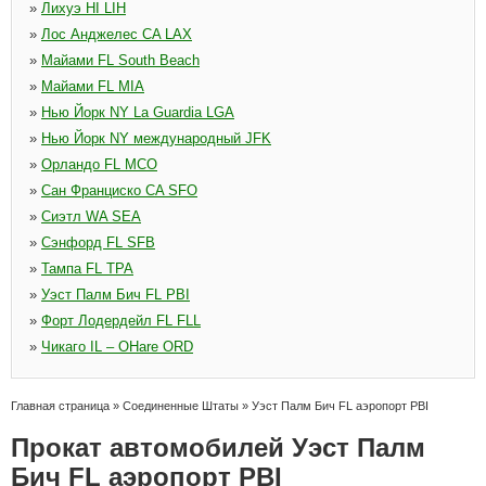
»
Лихуэ HI LIH
»
Лос Анджелес CA LAX
»
Майами FL South Beach
»
Майами FL MIA
»
Нью Йорк NY La Guardia LGA
»
Нью Йорк NY международный JFK
»
Орландо FL MCO
»
Сан Франциско CA SFO
»
Сиэтл WA SEA
»
Сэнфорд FL SFB
»
Тампа FL TPA
»
Уэст Палм Бич FL PBI
»
Форт Лодердейл FL FLL
»
Чикаго IL – OHare ORD
Главная страница
»
Соединенные Штаты
»
Уэст Палм Бич FL аэропорт PBI
Прокат автомобилей Уэст Палм
Бич FL аэропорт PBI