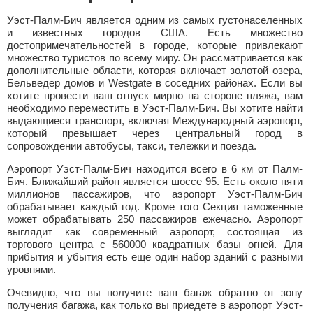
Уэст-Палм-Бич является одним из самых густонаселенных
и известных городов США. Есть множество
достопримечательностей в городе, которые привлекают
множество туристов по всему миру. Он рассматривается как
дополнительные области, которая включает золотой озера,
Бельведер домов и Westgate в соседних районах. Если вы
хотите провести ваш отпуск мирно на стороне пляжа, вам
необходимо переместить в Уэст-Палм-Бич. Вы хотите найти
выдающиеся транспорт, включая Международный аэропорт,
который превышает через центральный город в
сопровождении автобусы, такси, тележки и поезда.
Аэропорт Уэст-Палм-Бич находится всего в 6 км от Палм-
Бич. Ближайший район является шоссе 95. Есть около пяти
миллионов пассажиров, что аэропорт Уэст-Палм-Бич
обрабатывает каждый год. Кроме того Секция таможенные
может обрабатывать 250 пассажиров ежечасно. Аэропорт
выглядит как современный аэропорт, состоящая из
торгового центра с 560000 квадратных базы огней. Для
прибытия и убытия есть еще один набор зданий с разными
уровнями.
Очевидно, что вы получите ваш багаж обратно от зону
получения багажа, как только вы приедете в аэропорт Уэст-