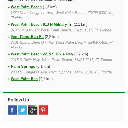
»
West Palm Beach
(1,3 km)
1889 North Congress Ave, West Palm Beach, 33409 6307, Fl,
Florida
»
West Palm Beach 813 N Military Trl
(2,1 km)
813 N Military Trl, West Palm Beach, 33415 1317, Fl, Florida
»
Уэст Палм Бич FL
(2,2 km)
2501 Bristol Drive Unit A2, West Palm Beach, 33409 6458, Fl,
Florida
»
West Palm Beach 2215 S Dixie Hwy
(3,7 km)
2215 S Dixie Hwy, West Palm Beach, 33401 7911, Fl, Florida
»
Palm Springs
(6,1 km)
2830 S Congress Ave, Palm Springs, 33461 2136, Fl, Florida
»
West Palm Bch
(7,7 km)
7750 Okeechobee Blvd Ste 8, West Palm Bch, 33411 2106, Fl,
Florida
»
Riviera Beach
(10,5 km)
Follow Us
3621 Blue Heron Blvd W, Riviera Beach, 33404 4901, Fl, Florida
»
Lake Worth
(10,6 km)
7353 Lake Worth Rd, Lake Worth, 33467 2528, Fl, Florida