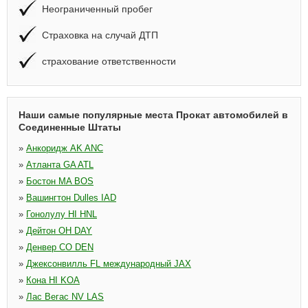
Неограниченный пробег
Страховка на случай ДТП
страхование ответственности
Наши самые популярные места Прокат автомобилей в
Соединенные Штаты
»
Анкоридж AK ANC
»
Атланта GA ATL
»
Бостон MA BOS
»
Вашингтон Dulles IAD
»
Гонолулу HI HNL
»
Дейтон OH DAY
»
Денвер CO DEN
»
Джексонвилль FL международный JAX
»
Кона HI KOA
»
Лас Вегас NV LAS