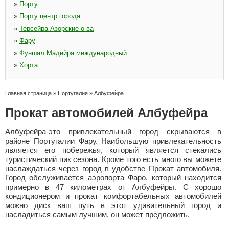
»
Порту
»
Порту центр города
»
Терсейра Азорские о ва
»
Фару
»
Фуншал Мадейра международный
»
Хорта
Главная страница
»
Португалия
»
Албуфейра
Прокат автомобилей Албуфейра
Албуфейра-это привлекательный город скрываются в
районе Португалии Фару. Наибольшую привлекательность
является его побережья, который является стекались
туристический пик сезона. Кроме того есть много вы можете
наслаждаться через город в удобстве Прокат автомобиля.
Город обслуживается аэропорта Фаро, который находится
примерно в 47 километрах от Албуфейры. С хорошо
кондиционером и прокат комфортабельных автомобилей
можно диск ваш путь в этот удивительный город и
насладиться самым лучшим, он может предложить.