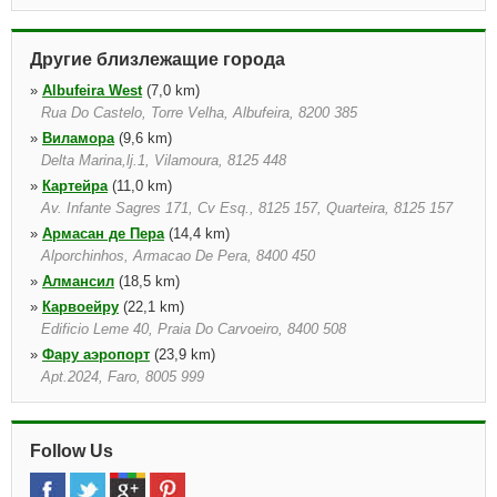
Другие близлежащие города
»
Albufeira West
(7,0 km)
Rua Do Castelo, Torre Velha, Albufeira, 8200 385
»
Виламора
(9,6 km)
Delta Marina,lj.1, Vilamoura, 8125 448
»
Картейра
(11,0 km)
Av. Infante Sagres 171, Cv Esq., 8125 157, Quarteira, 8125 157
»
Армасан де Пера
(14,4 km)
Alporchinhos, Armacao De Pera, 8400 450
»
Алмансил
(18,5 km)
»
Карвоейру
(22,1 km)
Edificio Leme 40, Praia Do Carvoeiro, 8400 508
»
Фару аэропорт
(23,9 km)
Apt.2024, Faro, 8005 999
»
Фару Montenegro
(24,1 km)
Estrada Do Aeroporto, Faro, 8000 124
Follow Us