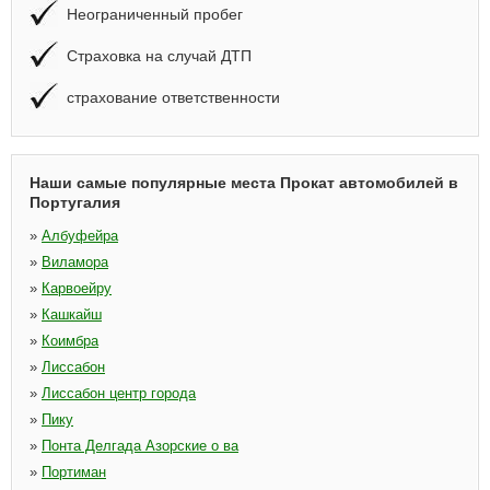
Неограниченный пробег
Страховка на случай ДТП
страхование ответственности
Наши самые популярные места Прокат автомобилей в
Португалия
»
Албуфейра
»
Виламора
»
Карвоейру
»
Кашкайш
»
Коимбра
»
Лиссабон
»
Лиссабон центр города
»
Пику
»
Понта Делгада Азорские о ва
»
Портиман