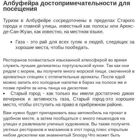
Албуфейра достопримечательности для
посещения
Туризм в Албуфейре сосредоточены в пределах Старого
города и главной улицы, известный как полосы или Ареяс-
де-Сан-Жуан, как известно, на местном языке.
Газа - это рай для всех гуляк и людей, следящих за
хорошие места, чтобы пообедать.
Ресторанов похвастаться изысканной атмосферой во время
служить лучшие деликатесы португальской кухни. Так как они
рядом с морем, вы получите много морской пищи, смоченной в
ароматных специях с отличительные ароматы. После едой
можно запить его холодные напитки в барах на полосе же и
позже прийти за ночь танца на дискотеки.
Старый город - как только вы имели достаточно диких
вечеринок и активность газа, Старый город-это хорошее
место, чтобы отступить на право в прибрежном районе.
Вам нужно будет припарковать ваш автомобиль на прокат в
удобном месте, а затем пообщаться с много пешеходов на
улицах и развлекали уличных художников. Вы также получите
уютных ресторанов и магазинов в этот город плюс открытым
небом дискотеки как знаменитый Snoopy.Что может быть