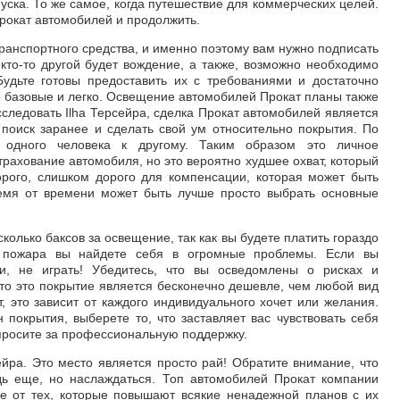
уска. То же самое, когда путешествие для коммерческих целей.
рокат автомобилей и продолжить.
транспортного средства, и именно поэтому вам нужно подписать
кто-то другой будет вождение, а также, возможно необходимо
Будьте готовы предоставить их с требованиями и достаточно
то базовые и легко. Освещение автомобилей Прокат планы также
сследовать Ilha Терсейра, сделка Прокат автомобилей является
 поиск заранее и сделать свой ум относительно покрытия. По
 одного человека к другому. Таким образом это личное
рахование автомобиля, но это вероятно худшее охват, который
орого, слишком дорого для компенсации, которая может быть
емя от времени может быть лучше просто выбрать основные
колько баксов за освещение, так как вы будете платить гораздо
 пожара вы найдете себя в огромные проблемы. Если вы
ти, не играть! Убедитесь, что вы осведомлены о рисках и
что это покрытие является бесконечно дешевле, чем любой вид
т, это зависит от каждого индивидуального хочет или желания.
 покрытия, выберете то, что заставляет вас чувствовать себя
спросите за профессиональную поддержку.
сейра. Это место является просто рай! Обратите внимание, что
дь еще, но наслаждаться. Топ автомобилей Прокат компании
ше от тех, которые повышают всякие ненадежной планов с их