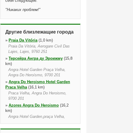
себя следующее:
"
Никаких проблем!
"
Другие близлежащие города
»
Praia Da Vitória
(1,0 km)
Praia Da Vitória, Aerogare Civil Das
Lajes, Lajes, 9760 251
»
Терсейра Ангра ду Эроижму
(15,8
km)
Angra Hotel Garden Praça Velha,
Angra Do Heroísmo, 9700 201
»
Angra Do Heroismo Hotel Garden
Praca Velha
(16,1 km)
Praca Velha, Angra Do Heroismo,
9700 201
»
Azores Angra Do Heroismo
(16,2
km)
Angra Hotel Garden,praça Velha,
Angra Do Heroismo, 9700 201