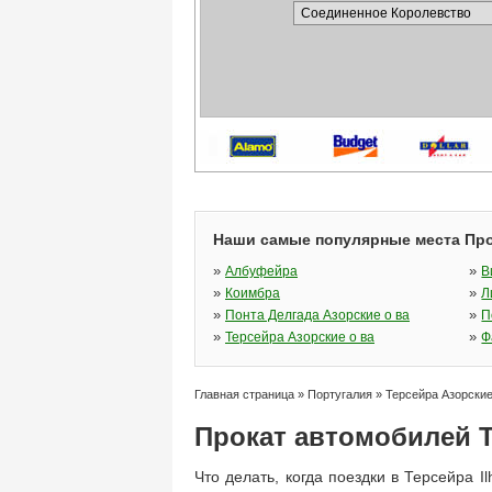
Наши самые популярные места Про
»
»
Албуфейра
В
»
»
Коимбра
Л
»
»
Понта Делгада Азорские о ва
П
»
»
Терсейра Азорские о ва
Ф
Главная страница
»
Португалия
»
Терсейра Азорские
Прокат автомобилей Т
Что делать, когда поездки в Терсейра 