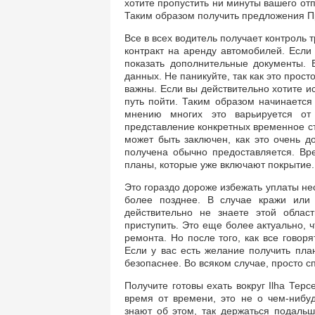
хотите пропустить ни минуты вашего отп
Таким образом получить предложения П
Все в всех водитель получает контроль 
контракт на аренду автомобилей. Если 
показать дополнительные документы. 
данных. Не паникуйте, так как это прос
важны. Если вы действительно хотите и
путь пойти. Таким образом начинается
мнению многих это варьируется от
представление конкретных временное ст
может быть заключен, как это очень д
получена обычно предоставляется. Вр
планы, которые уже включают покрытие.
Это гораздо дороже избежать уплаты нес
более позднее. В случае кражи или
действительно не знаете этой облас
приступить. Это еще более актуально, 
ремонта. Но после того, как все говоря
Если у вас есть желание получить план
безопаснее. Во всяком случае, просто 
Получите готовы ехать вокруг Ilha Тер
время от времени, это не о чем-нибу
знают об этом, так держаться подаль