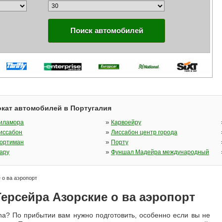
Поиск автомобилей
кат автомобилей в Португалия
»
иламора
Карвоейру
»
иссабон
Лиссабон центр города
»
ортиман
Порту
»
ару
Фуншал Мадейра международный
 о ва аэропорт
ерсейра Азорские о ва аэропорт
Ilha? По прибытии вам нужно подготовить, особенно если вы не