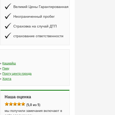
Великий Цены Гарантированная
Неограниченный пробег
Страховка на случай ДТП
страхование ответственности
»
Кашкайш
»
Пику
»
Порту центр города
»
Хорта
Наша оценка
(
5,0 из 5
)
мы получили замечания включают в