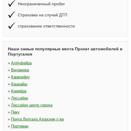
Неограниченный пробег
Страховка на случай ДТП
страхование ответственности
Наши самые популярные места Прокат автомобилей в
Португалия
»
Албуфейра
»
Виламора
»
Карвоейру
»
Кашкайш
»
Коимбра
»
Лиссабон
»
Лиссабон центр города
»
Пику
»
Понта Делгада Азорские о ва
»
Портиман