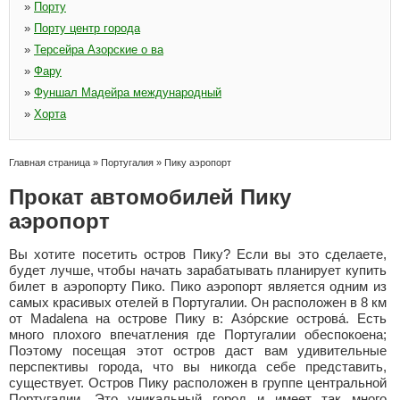
»
Порту
»
Порту центр города
»
Терсейра Азорские о ва
»
Фару
»
Фуншал Мадейра международный
»
Хорта
Главная страница
»
Португалия
»
Пику аэропорт
Прокат автомобилей Пику
аэропорт
Вы хотите посетить остров Пику? Если вы это сделаете,
будет лучше, чтобы начать зарабатывать планирует купить
билет в аэропорту Пико. Пико аэропорт является одним из
самых красивых отелей в Португалии. Он расположен в 8 км
от Madalena на острове Пику в: Азо́рские острова́. Есть
много плохого впечатления где Португалии обеспокоена;
Поэтому посещая этот остров даст вам удивительные
перспективы города, что вы никогда себе представить,
существует. Остров Пику расположен в группе центральной
Португалии. Это уникальный город и имеет так много