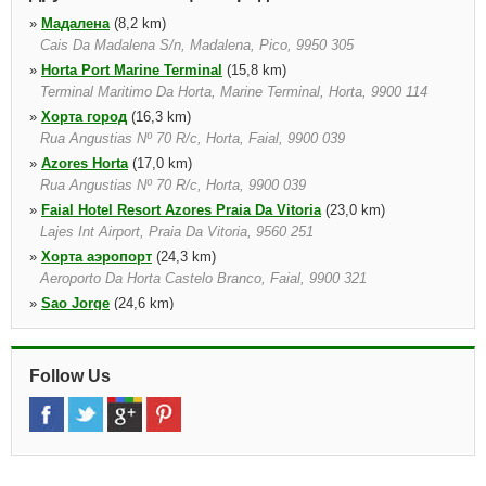
»
Мадалена
(8,2 km)
Cais Da Madalena S/n, Madalena, Pico, 9950 305
»
Horta Port Marine Terminal
(15,8 km)
Terminal Maritimo Da Horta, Marine Terminal, Horta, 9900 114
»
Хорта город
(16,3 km)
Rua Angustias Nº 70 R/c, Horta, Faial, 9900 039
»
Azores Horta
(17,0 km)
Rua Angustias Nº 70 R/c, Horta, 9900 039
»
Faial Hotel Resort Azores Praia Da Vitoria
(23,0 km)
Lajes Int Airport, Praia Da Vitoria, 9560 251
»
Хорта аэропорт
(24,3 km)
Aeroporto Da Horta Castelo Branco, Faial, 9900 321
»
Sao Jorge
(24,6 km)
Velas, Sao Jorge, 9800 527
»
Vila Das Velas
(24,6 km)
Largo Dr. Joao Pereira 21, Velas De São Jorge, 9800 527
Follow Us