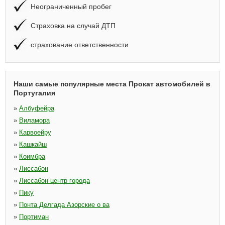
Неограниченный пробег
Страховка на случай ДТП
страхование ответственности
Наши самые популярные места Прокат автомобилей в
Португалия
»
Албуфейра
»
Виламора
»
Карвоейру
»
Кашкайш
»
Коимбра
»
Лиссабон
»
Лиссабон центр города
»
Пику
»
Понта Делгада Азорские о ва
»
Портиман