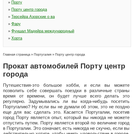
»
Порту
»
Порту центр города
»
Терсейра Азорские о ва
»
Фару
»
Фуншал Мадейра международный
»
Хорта
Главная страница
»
Португалия
»
Порту центр города
Прокат автомобилей Порту центр
города
Путешествия-это большое хобби, и если вы можете
позволить себе совершать поездки в различные страны
время от времени, он будет лучше всего делать это
регулярно. Задумывались ли вы когда-нибудь посетить
Португалию? Ну если вы не думали об этом, это не поздно
еще для вас сделать это. Касается Португалии, посетив
город Порту является опыт, который вы никогда не можете
отпустить путем. Порту является второй по величине город
в Португалии. Это означает, есть никогда не скучно, если вы
действительно хотите, чтобы иметь удовольствие в городе.