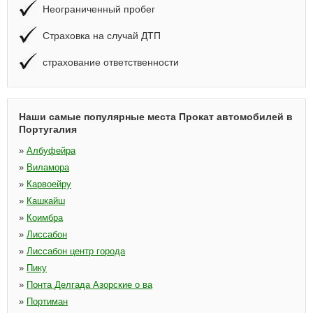
Неограниченный пробег
Страховка на случай ДТП
страхование ответственности
Наши самые популярные места Прокат автомобилей в
Португалия
»
Албуфейра
»
Виламора
»
Карвоейру
»
Кашкайш
»
Коимбра
»
Лиссабон
»
Лиссабон центр города
»
Пику
»
Понта Делгада Азорские о ва
»
Портиман