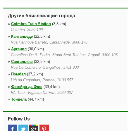
Другие близлежащие города
»
Coimbra Train Station
(3,8 km)
Coimbra, 3020 199
»
Кантаньеде
(22,5 km)
Rua Henrique Barreto, Cantanhede, 3060 176
»
Арганил
(30,0 km)
Carvalhas De S. Pedro, Stand Seat Tas Loc, Arganil, 3300 106
»
Сангальюш
(32,8 km)
Rua De Comercio, Sangalhos, 3781 908
»
Помбал
(37,2 km)
Urb.da Cegonhas, Pombal, 3100 557
»
Фигейра да Фош
(39,4 km)
R/c Esq., Figueira Da Foz, 3080 087
»
Тондела
(44,7 km)
Rua Dr. Marques Da Costa N 390, Tondela, 3460 575
»
Оливейра ду Ошпитал
(48,8 km)
Follow Us