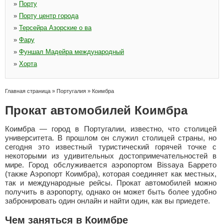
»
Порту
»
Порту центр города
»
Терсейра Азорские о ва
»
Фару
»
Фуншал Мадейра международный
»
Хорта
Главная страница
»
Португалия
»
Коимбра
Прокат автомобилей Коимбра
Коимбра — город в Португалии, известно, что столицей
университета. В прошлом он служил столицей страны, но
сегодня это известный туристический горячей точке с
некоторыми из удивительных достопримечательностей в
мире. Город обслуживается аэропортом Bissaya Баррето
(также Аэропорт Коимбра), которая соединяет как местных,
так и международные рейсы. Прокат автомобилей можно
получить в аэропорту, однако он может быть более удобно
забронировать один онлайн и найти один, как вы приедете.
Чем заняться в Коимбре