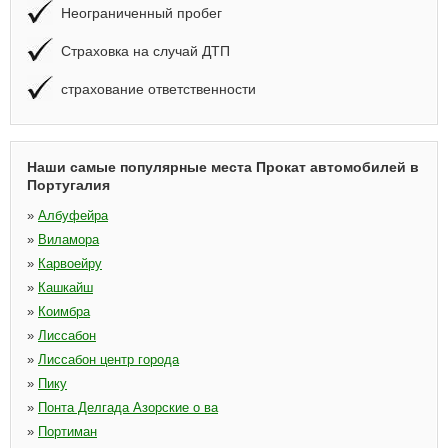
Неограниченный пробег
Страховка на случай ДТП
страхование ответственности
Наши самые популярные места Прокат автомобилей в
Португалия
»
Албуфейра
»
Виламора
»
Карвоейру
»
Кашкайш
»
Коимбра
»
Лиссабон
»
Лиссабон центр города
»
Пику
»
Понта Делгада Азорские о ва
»
Портиман