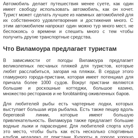
Автомобиль делает путешествия менее суете, как один
имеет свободу использовать автомобиль, как он хочет.
Турист может сделать лучшее из наемных автомобилей для
их собственного удовлетворения и достижения много. С
этим автомобилем напрокат один можно тур много мест, не
беспокоясь о времени и спешить много с тем чтобы
получить другие транспортные средства.
Что Виламоура предлагает туристам
В зависимости от погоды Виламоура предлагает
великолепных песчаных пляжей для туристов, которые
любят расслабиться, загорая на пляжах. В сердце этого
гламурного города-пристани, которая имеет потенциал для
причала более 1000 судов. Вокруг пристани являются
большие и роскошные коттеджи, большое казино,
множество ресторанов и не forobtainting оживленных баров.
Для любителей рыбы есть чартерные лодки, которых
выступает большая игра рыбалка. Есть также пещер вдоль
береговой линии, которые имеют большую
привлекательность. Виламоура также предлагает большие
водные лыжи и парасендинг. Для любителей спорта клуб
это место, чтобы быть как есть несколько спортивных
клубов недалеко от пристани. Курорты в городе хорошо