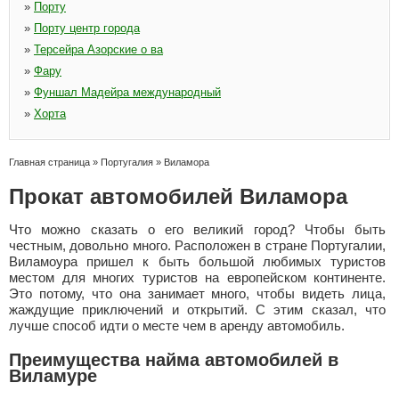
»
Порту
»
Порту центр города
»
Терсейра Азорские о ва
»
Фару
»
Фуншал Мадейра международный
»
Хорта
Главная страница
»
Португалия
»
Виламора
Прокат автомобилей Виламора
Что можно сказать о его великий город? Чтобы быть
честным, довольно много. Расположен в стране Португалии,
Виламоура пришел к быть большой любимых туристов
местом для многих туристов на европейском континенте.
Это потому, что она занимает много, чтобы видеть лица,
жаждущие приключений и открытий. С этим сказал, что
лучше способ идти о месте чем в аренду автомобиль.
Преимущества найма автомобилей в
Виламуре