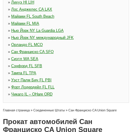
»
Лихуэ HI LIH
»
Лос Анджелес CA LAX
»
Майами FL South Beach
»
Майами FL MIA
»
Нью Йорк NY La Guardia LGA
»
Нью Йорк NY международный JFK
»
Орландо FL MCO
»
Сан Франциско CA SFO
»
Сиэтл WA SEA
»
Сэнфорд FL SFB
»
Тампа FL TPA
»
Уэст Палм Бич FL PBI
»
Форт Лодердейл FL FLL
»
Чикаго IL – OHare ORD
Главная страница
»
Соединенные Штаты
»
Сан Франциско CA Union Square
Прокат автомобилей Сан
Франциско CA Union Square