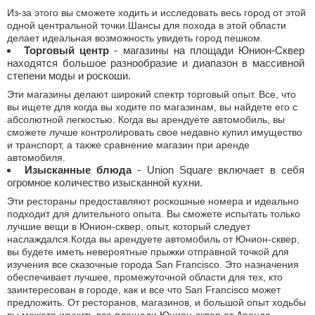
Из-за этого вы сможете ходить и исследовать весь город от этой
одной центральной точки.Шансы для похода в этой области
делает идеальная возможность увидеть город пешком.
Торговый центр
- магазины на площади Юнион-Сквер
находятся большое разнообразие и диапазон в массивной
степени моды и роскоши.
Эти магазины делают широкий спектр торговый опыт. Все, что
вы ищете для когда вы ходите по магазинам, вы найдете его с
абсолютной легкостью. Когда вы арендуете автомобиль, вы
сможете лучше контролировать свое недавно купил имущество
и транспорт, а также сравнение магазин при аренде
автомобиля.
Изысканные блюда
- Union Square включает в себя
огромное количество изысканной кухни.
Эти рестораны предоставляют роскошные номера и идеально
подходит для длительного опыта. Вы сможете испытать только
лучшие вещи в Юнион-сквер, опыт, который следует
наслаждался.Когда вы арендуете автомобиль от Юнион-сквер,
вы будете иметь невероятные прыжки отправной точкой для
изучения все сказочные города San Francisco. Это назначения
обеспечивает лучшее, промежуточной области для тех, кто
заинтересован в городе, как и все что San Francisco может
предложить. От ресторанов, магазинов, и большой опыт ходьбы