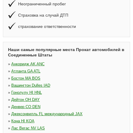
Неограниченный пробег
Страховка на случай ДТП
страхование ответственности
Наши самые популярные места Прокат автомобилей в
Соединенные Штаты
»
Анкоридж AK ANC
»
Атланта GA ATL
»
Бостон MA BOS
»
Вашингтон Dulles IAD
»
Гонолулу HI HNL
»
Дейтон OH DAY
»
Денвер CO DEN
»
Джексонвилль FL международный JAX
»
Кона HI KOA
»
Лас Вегас NV LAS