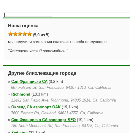
Наша оценка
(
5,0 из 5
)
мы получили замечания включают в себя следующее:
"
Фантастический автомобиль.
"
Другие близлежащие города
»
Сан Франциско CA
(0,2 km)
687 Folsom St, San Francisco, 94107 1313, Ca, California
»
Richmond
(18,3 km)
12492 San Pablo Ave, Richmond, 94805 1914, Ca, California
»
Окленд CA аэропорт OAK
(19,1 km)
7600 Earhart Rd, Oakland, 94621 4557, Ca, California
»
Сан Франциско CA аэропорт SFO
(19,2 km)
780 North Mcdonnell Rd, San Francisco, 94128, Ca, California
»
Хейуорд
(31,1 km)